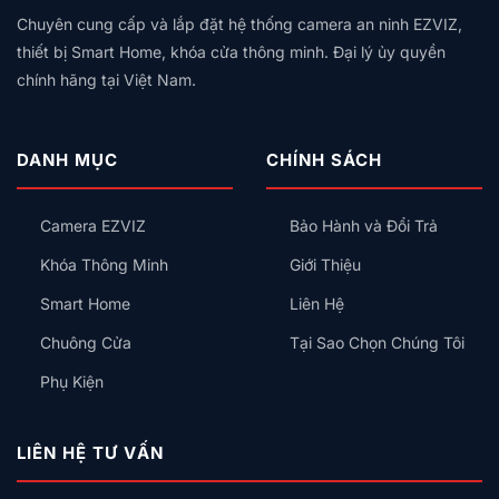
2.4GHz + 1 cổng mạng 10/100M
Chuyên cung cấp và lắp đặt hệ thống camera an ninh EZVIZ,
Hỗ trợ WiFi + cài đặt WiFi thông minh với phần mềm
thiết bị Smart Home, khóa cửa thông minh. Đại lý ủy quyền
EZVIZ – quá trình cài đặt chỉ mất vài phút với người
chính hãng tại Việt Nam.
lần đầu sử dụng
2. Thông tin chi tiết về Camera Ezviz C6W
DANH MỤC
CHÍNH SÁCH
Camera Ezviz C6W là một trong những sản phẩm mới
nhất của thương hiệu ezviz, thuộc tập đoàn Hikvision,
Camera EZVIZ
Bảo Hành và Đổi Trả
nhà sản xuất camera số 1 thế giới. Camera ezviz c6w
Khóa Thông Minh
Giới Thiệu
có nhiều tính năng nổi bật, mang lại cho bạn trải
nghiệm an ninh tuyệt vời. Sau đây là một số thông tin
Smart Home
Liên Hệ
chi tiết về Camera Ezviz C6W mà bạn nên biết.
Chuông Cửa
Tại Sao Chọn Chúng Tôi
Phụ Kiện
LIÊN HỆ TƯ VẤN