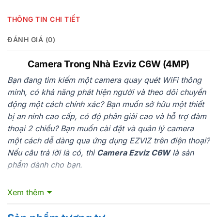
THÔNG TIN CHI TIẾT
ĐÁNH GIÁ (0)
Camera Trong Nhà Ezviz C6W (4MP)
Bạn đang tìm kiếm một camera quay quét WiFi thông
minh, có khả năng phát hiện người và theo dõi chuyển
động một cách chính xác? Bạn muốn sở hữu một thiết
bị an ninh cao cấp, có độ phân giải cao và hỗ trợ đàm
thoại 2 chiều? Bạn muốn cài đặt và quản lý camera
một cách dễ dàng qua ứng dụng EZVIZ trên điện thoại?
Nếu câu trả lời là có, thì
Camera Ezviz C6W
là sản
phẩm dành cho bạn.
Thông số kỹ thuật Camera Ezviz C6W
Xem thêm
Xem thêm
Camera quay quét WiFi – tích hợp AI