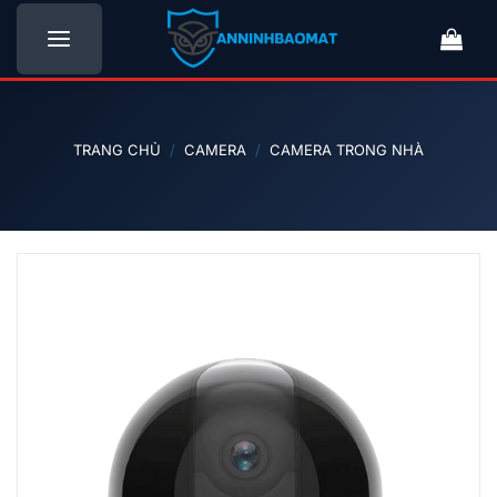
Bỏ
qua
nội
dung
TRANG CHỦ
/
CAMERA
/
CAMERA TRONG NHÀ