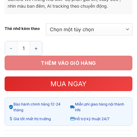
890.000₫
nhìn màu ban đêm, AI tracking theo chuyển động.
đến
1.440.00
Thẻ nhớ kèm theo
Camera WiFi EZVIZ H6C Pro 3K 5MP Xoay 360 số lượng
THÊM VÀO GIỎ HÀNG
MUA NGAY
Bảo hành chính hãng 12-24
Miễn phí giao hàng nội thành
tháng
HN
Giá tốt nhất thị trường
Hỗ trợ kỹ thuật 24/7