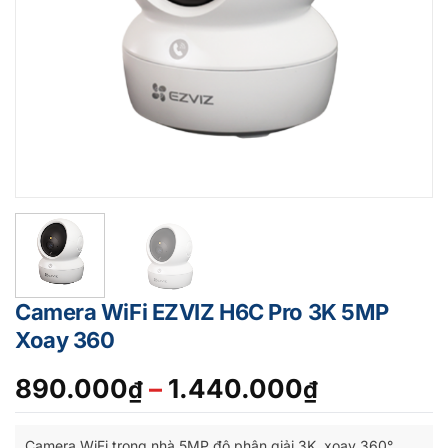
Camera WiFi EZVIZ H6C Pro 3K 5MP
Xoay 360
Khoảng
890.000
–
1.440.000
₫
₫
giá:
từ
Camera WiFi trong nhà 5MP độ phân giải 3K, xoay 360°,