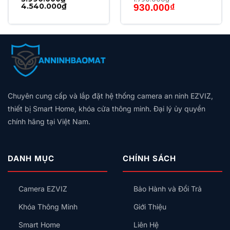
biệt người, thú cưng, phương tiện để giảm báo nhầm
Khoảng
Giá
Giá
4.540.000
₫
930.000
₫
giá:
gốc
hiện
Đàm thoại 2 chiều
– âm thanh rõ ràng, kết nối tức
từ
là:
tại
3.990.000₫
1.790.000₫.
là:
thì với người trong nhà
đến
930.000₫.
4.540.000₫
Lưu trữ đến 256GB microSD
hoặc CloudPlay liên
tục
Thông số kỹ thuật
Chuyên cung cấp và lắp đặt hệ thống camera an ninh EZVIZ,
THÔNG SỐ
CHI TIẾT
thiết bị Smart Home, khóa cửa thông minh. Đại lý ủy quyền
Độ phân giải
5MP – 3K (2880×1620)
chính hãng tại Việt Nam.
Góc quay
Pan 340°, Tilt 90°
Zoom
10x kỹ thuật số
DANH MỤC
CHÍNH SÁCH
Nhìn đêm
Màu full color, đến 10m (LED trắng)
Camera EZVIZ
Bảo Hành và Đổi Trả
AI
Phát hiện người, auto-tracking
Kết nối
WiFi 2.4GHz
Khóa Thông Minh
Giới Thiệu
Lưu trữ
microSD đến 256GB / CloudPlay
Smart Home
Liên Hệ