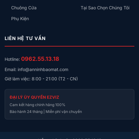
Âm thanh
2 chiều
Chuông Cửa
Tại Sao Chọn Chúng Tôi
Nguồn
DC 5V/1A
Phụ Kiện
Tại sao mua tại An Ninh Bảo Mật?
LIÊN HỆ TƯ VẤN
Phân phối chính hãng EZVIZ
– tem nhãn chính
hãng, đầy đủ hộp phụ kiện gốc
0962.55.13.18
Bảo hành 24 tháng
– đổi mới trong 30 ngày nếu lỗi
Hotline:
phần cứng
Email: info@anninhbaomat.com
Miễn phí lắp đặt tại Hà Nội
– đội kỹ thuật có mặt
Giờ làm việc: 8:00 - 21:00 (T2 - CN)
trong vòng 24 giờ
Tư vấn chuyên sâu miễn phí
– chúng tôi hiểu an
ĐẠI LÝ ỦY QUYỀN EZVIZ
ninh gia đình, không chỉ bán hàng
Cam kết hàng chính hãng 100%
Bảo hành 24 tháng | Miễn phí vận chuyển
Hỗ trợ kỹ thuật trọn đời
– hỗ trợ cài đặt app, cấu
hình mạng, xem lại video qua điện thoại
Liên hệ tư vấn miễn phí:
0962.55.13.18
– An Ninh Bảo