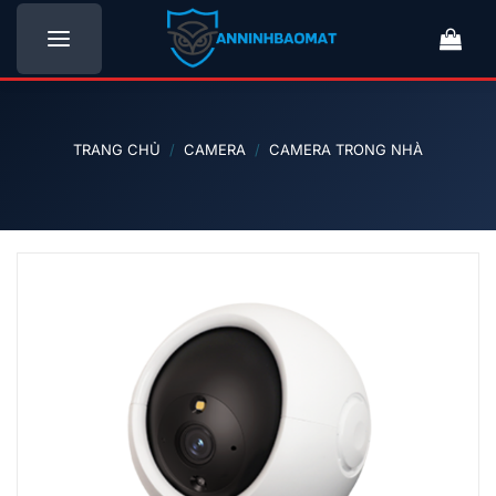
Bỏ
qua
nội
dung
TRANG CHỦ
/
CAMERA
/
CAMERA TRONG NHÀ