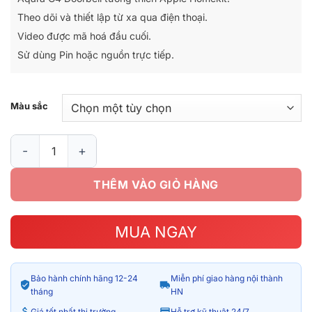
3.390.000₫.
là:
Theo dõi và thiết lập từ xa qua điện thoại.
2.190.000₫.
Video được mã hoá đầu cuối.
Sử dùng Pin hoặc nguồn trực tiếp.
Màu sắc
Chuông cửa thông minh Aqara G4 Video Doorbell bản nội địa 
THÊM VÀO GIỎ HÀNG
MUA NGAY
Bảo hành chính hãng 12-24
Miễn phí giao hàng nội thành
tháng
HN
Giá tốt nhất thị trường
Hỗ trợ kỹ thuật 24/7