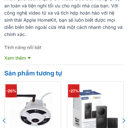
an toàn và tiện nghi tối ưu cho ngôi nhà của bạn. Với
công nghệ video từ xa và tích hợp hoàn hảo với hệ
sinh thái Apple HomeKit, bạn sẽ luôn biết được mọi
diễn biến bên ngoài cửa nhà một cách nhanh chóng và
chính xác.
Tính năng nổi bật
Xem video và thiết lập từ xa:
Xem hình ảnh trực
Xem thêm
tiếp và điều chỉnh cài đặt bất cứ lúc nào, bất cứ nơi
đâu.
Sản phẩm tương tự
Thông báo khi người đến:
Nhận tin nhắn ngay lập
tức khi ai đó bấm chuông.
-20%
-27%
Thiết lập khu vực hoạt động:
Định nghĩa vùng quan
sát và chỉ nhận thông báo khi có hoạt động trong
khu vực đó.
Nhận thông báo và mở khóa từ xa:
Khi HomePod