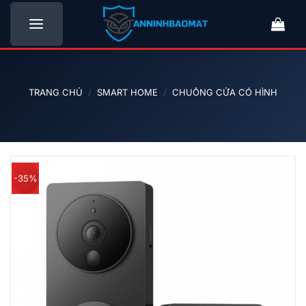
Bỏ
qua
nội
dung
TRANG CHỦ
/
SMART HOME
/
CHUÔNG CỬA CÓ HÌNH
-35%