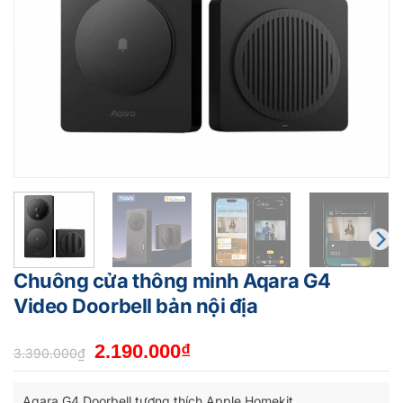
Chuông cửa thông minh Aqara G4
Video Doorbell bản nội địa
Giá
Giá
2.190.000
₫
3.390.000
₫
gốc
hiện
là:
tại
Aqara G4 Doorbell tương thích Apple Homekit.