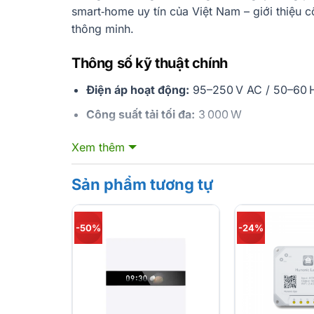
smart‑home uy tín của Việt Nam – giới thiệu cô
thông minh.
Thông số kỹ thuật chính
Điện áp hoạt động:
95–250 V AC / 50–60 
Công suất tải tối đa:
3 000 W
Kích thước:
120 × 72 × 32 mm
Xem thêm
Phát hiện dòng rò:
≥ 15 mA
Sản phẩm tương tự
Giao tiếp không dây:
Wi‑Fi 2.4 GHz (khôn
Chất liệu mặt:
Kính cường lực cao cấp
-50%
-24%
Hệ điều khiển:
Hunonic App, hỗ trợ giọng n
Bảo hành:
12 tháng chính hãng
Công dụng và lợi ích thực tế