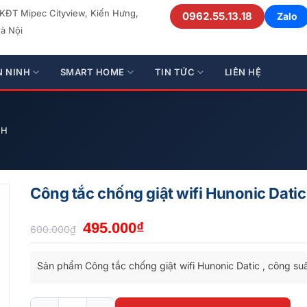
 KĐT Mipec Cityview, Kiến Hưng,
0962.55.13.18
Zalo
à Nội
N NINH
SMART HOME
TIN TỨC
LIÊN HỆ
NH
Công tắc chống giật wifi Hunonic Datic 
Giá
Giá
495.000
₫
600.000
₫
gốc
hiện
là:
tại
Sản phẩm Công tắc chống giật wifi Hunonic Datic , công suấ
600.000₫.
là:
495.000₫.
Công tắc chống giật wifi Hunonic Datic , công suất lớn số 