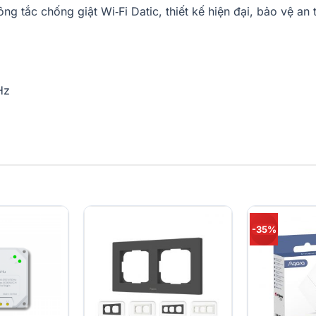
ng tắc chống giật Wi‑Fi Datic, thiết kế hiện đại, bảo vệ an
Hz
g cần Hub)
-35%
ói (Google Assistant, Alexa)