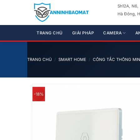
Bỏ
Sh12A, N6,
qua
Hà Đông, H
nội
dung
TRANG CHỦ
GIẢI PHÁP
CAMERA
A
TRANG CHỦ
/
SMART HOME
/
CÔNG TẮC THÔNG MI
-18%