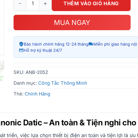
THÊM VÀO GIỎ HÀNG
MUA NGAY
Bảo hành chính hãng 12-24 tháng
Miễn phí giao hàng nộ
Hỗ trợ kỹ thuật 24/7
SKU:
ANB-2052
Danh mục:
Công Tắc Thông Minh
Thẻ:
Chính Hãng
nonic Datic – An toàn & Tiện nghi ch
triển, việc lựa chọn thiết bị điện an toàn và tiện lợi là ưu