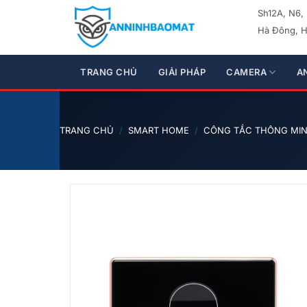
Bỏ
Sh12A, N6,
qua
Hà Đông, H
nội
dung
TRANG CHỦ
GIẢI PHÁP
CAMERA
A
TRANG CHỦ
/
SMART HOME
/
CÔNG TẮC THÔNG MI