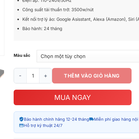
Điện áp: 110-240v/50Hz
Công suất tải thuần trở: 3500w/nút
Kết nối trợ lý ảo: Google Asisstant, Alexa (Amazon), Siri 
Bảo hành: 24 tháng
Màu sắc
Công tắc thông minh công suất cao Zivix SH (US) số lượng
THÊM VÀO GIỎ HÀNG
MUA NGAY
Bảo hành chính hãng 12-24 tháng
Miễn phí giao hàng nộ
Hỗ trợ kỹ thuật 24/7