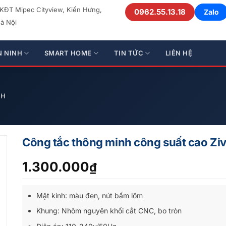
 KĐT Mipec Cityview, Kiến Hưng,
0962.55.13.18
Zalo
à Nội
N NINH
SMART HOME
TIN TỨC
LIÊN HỆ
NH
Công tắc thông minh công suất cao Ziv
1.300.000
₫
Mặt kính: màu đen, nút bấm lõm
Khung: Nhôm nguyên khối cắt CNC, bo tròn