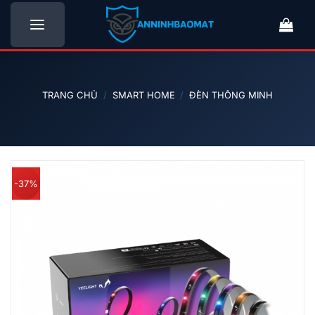
Bỏ
qua
nội
dung
TRANG CHỦ
/
SMART HOME
/
ĐÈN THÔNG MINH
-37%