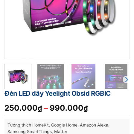
Đèn LED dây Yeelight Obsid RGBIC
Khoảng
250.000
–
990.000
₫
₫
giá:
từ
Tương thích HomeKit, Google Home, Amazon Alexa,
250.000₫
Samsung SmartThings, Matter