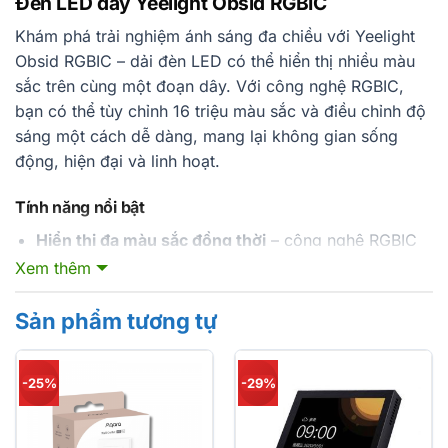
Đèn LED dây Yeelight Obsid RGBIC
Khám phá trải nghiệm ánh sáng đa chiều với Yeelight
Obsid RGBIC – dải đèn LED có thể hiển thị nhiều màu
sắc trên cùng một đoạn dây. Với công nghệ RGBIC,
bạn có thể tùy chỉnh 16 triệu màu sắc và điều chỉnh độ
sáng một cách dễ dàng, mang lại không gian sống
động, hiện đại và linh hoạt.
Tính năng nổi bật
Hiển thị đa màu sắc đồng thời
– công nghệ RGBIC
cho phép mỗi mắt LED phát sáng riêng biệt, tạo ra
Xem thêm
các pha màu pha trộn mượt mà.
Sản phẩm tương tự
Điều chỉnh độ sáng linh hoạt
– thay đổi độ sáng
theo ý muốn mà không ảnh hưởng đến màu sắc.
Dễ lắp đặt, linh hoạt
– dây PU dẹt giúp uốn cong và
-25%
-29%
gắn vào nhiều vị trí khác nhau.
Mở rộng chiều dài lên 5m
– đầu nối mở rộng cho