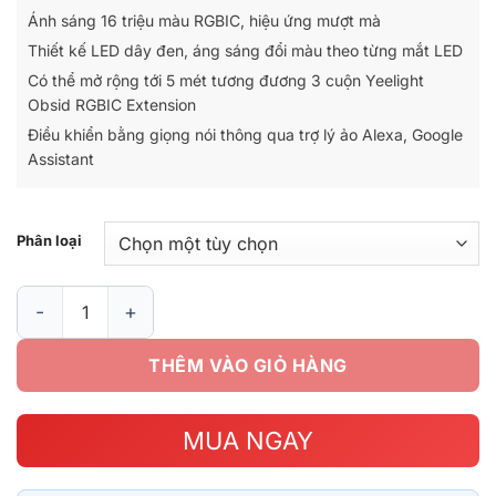
đến
Ánh sáng 16 triệu màu RGBIC, hiệu ứng mượt mà
990.000₫
Thiết kế LED dây đen, áng sáng đổi màu theo từng mắt LED
Có thể mở rộng tới 5 mét tương đương 3 cuộn Yeelight
Obsid RGBIC Extension
Điều khiển bằng giọng nói thông qua trợ lý ảo Alexa, Google
Assistant
Phân loại
Đèn LED dây Yeelight Obsid RGBIC số lượng
THÊM VÀO GIỎ HÀNG
MUA NGAY