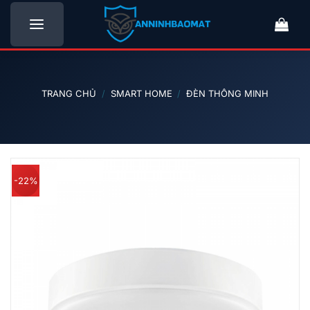
Bỏ
qua
nội
dung
TRANG CHỦ
/
SMART HOME
/
ĐÈN THÔNG MINH
-22%