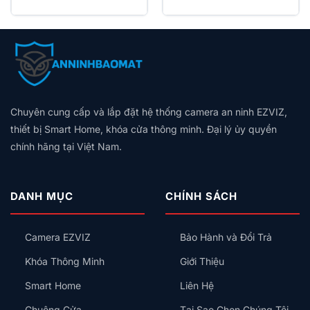
Thông số kỹ thuật
là:
tại
là:
tại
890.000₫.
là:
990.000₫.
là:
.
550.000₫.
550.000₫.
THÔNG SỐ
GIÁ TRỊ
Model / Mã sản phẩm
YLXD09YL
Kích thước
Ø250mm x 71mm
Độ sáng
670lm
Chuyên cung cấp và lắp đặt hệ thống camera an ninh EZVIZ,
Nhiệt độ màu
5700K
thiết bị Smart Home, khóa cửa thông minh. Đại lý ủy quyền
chính hãng tại Việt Nam.
Điện áp
220V
Công suất
10W
DANH MỤC
CHÍNH SÁCH
Chỉ số hoàn màu (CRI)
Ra90
Thời gian cảm ứng
60s
Camera EZVIZ
Bảo Hành và Đổi Trả
Thép cán nguội SPCC, nhựa
Chất liệu vỏ
PMMA
Khóa Thông Minh
Giới Thiệu
Thấu kính
Fresnel
Smart Home
Liên Hệ
Khoảng cách cảm biến thân
Chuông Cửa
Tại Sao Chọn Chúng Tôi
1.5m