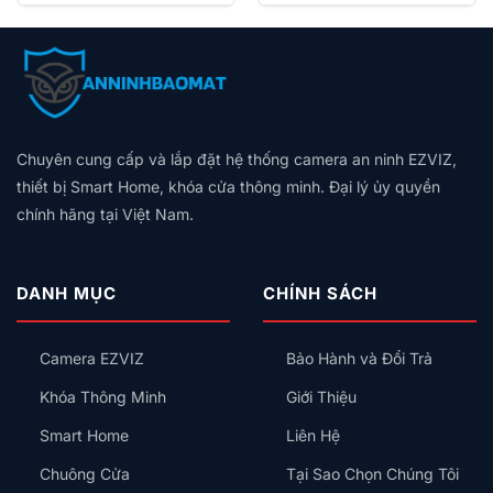
5.600.000₫.
là:
690.000₫.
là:
4.500.000₫.
650.000₫.
Thông số kỹ thuật
THÔNG SỐ
GIÁ TRỊ
Model
Yeelight YLYYB-0010
Chuyên cung cấp và lắp đặt hệ thống camera an ninh EZVIZ,
Kích thước (mm)
300 x 600 x 173,5
thiết bị Smart Home, khóa cửa thông minh. Đại lý ủy quyền
Trọng lượng (kg)
Không được cung cấp
chính hãng tại Việt Nam.
Điện áp (V)
220V AC
Công suất động cơ
30W
DANH MỤC
CHÍNH SÁCH
Công suất định
2050W
mức
Camera EZVIZ
Bảo Hành và Đổi Trả
Lưu lượng thông
240 m³/h
gió
Khóa Thông Minh
Giới Thiệu
1.500 vòng/phút, momen xoắn 147
Smart Home
Liên Hệ
Động cơ quay
mN
Chuông Cửa
Tại Sao Chọn Chúng Tôi
Giao thức kết nối
WiFi, Zigbee, Bluetooth, Matter