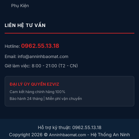
Phụ Kiện
Chỉ số màu
RA > 80
Vật liệu
PBT +15% GF + V0/PP V2/ABS V2
LIÊN HỆ TƯ VẤN
Lợi ích cho người dùng
Yeelight YLYYB-0010 không chỉ là một thiết bị sưởi, mà
0962.55.13.18
Hotline:
còn là giải pháp hoàn chỉnh cho phòng tắm hiện đại:
Email: info@anninhbaomat.com
Tiết kiệm thời gian
– sưởi nóng trong 3 phút, sấy
Giờ làm việc: 8:00 - 21:00 (T2 - CN)
khô trong 1 phút.
Giảm chi phí năng lượng
– công suất tối ưu, giảm
ĐẠI LÝ ỦY QUYỀN EZVIZ
độ ẩm, giảm nhu cầu sấy khô liên tục.
Cam kết hàng chính hãng 100%
Bảo hành 24 tháng | Miễn phí vận chuyển
An toàn cho gia đình
– không khí khô, giảm nguy cơ
trơn trượt, bảo vệ trẻ em.
Điều khiển thông minh
– điều chỉnh nhiệt độ, ánh
Hỗ trợ kỹ thuật: 0962.55.13.18
sáng và chế độ thông gió qua ứng dụng.
Copyright 2026 ©
- Hệ Thống An Ninh
Anninhbaomat.com