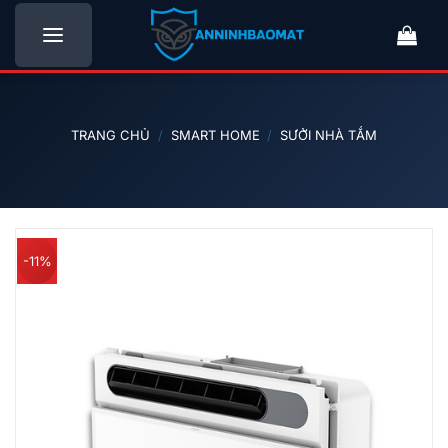
Bỏ
qua
nội
dung
TRANG CHỦ
/
SMART HOME
/
SƯỞI NHÀ TẮM
-11%