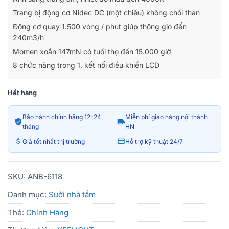
4.490.000₫.
là:
Trang bị động cơ Nidec DC (một chiều) không chổi than
3.990.000₫.
Động cơ quay 1.500 vòng / phut giúp thông gió đến
240m3/h
Momen xoắn 147mN có tuổi thọ đến 15.000 giờ
8 chức năng trong 1, kết nối điều khiển LCD
Hết hàng
Bảo hành chính hãng 12-24
Miễn phí giao hàng nội thành
tháng
HN
Giá tốt nhất thị trường
Hỗ trợ kỹ thuật 24/7
SKU:
ANB-6118
Danh mục:
Sưởi nhà tắm
Thẻ:
Chính Hãng