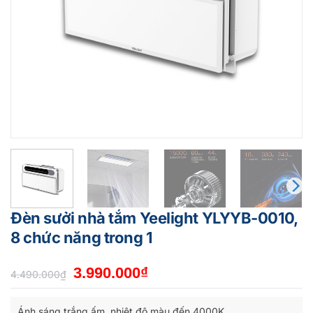
Đèn sưởi nhà tắm Yeelight YLYYB-0010,
8 chức năng trong 1
Giá
Giá
3.990.000
₫
4.490.000
₫
gốc
hiện
là:
tại
Ánh sáng trắng ấm, nhiệt độ màu đến 4000K