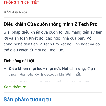
THÔNG TIN CHI TIẾT
ĐÁNH GIÁ (0)
Điều khiển Cửa cuốn thông minh ZiTech Pro
Giải pháp điều khiển cửa cuốn tối ưu, mang đến sự tiện
lợi và an toàn tuyệt đối cho ngôi nhà của bạn. Với
công nghệ tiên tiến, ZiTech Pro kết nối linh hoạt và có
thể điều khiển từ mọi nơi, mọi lúc.
Tính năng nổi bật
Điều khiển mọi lúc – mọi nơi:
Nút cảm ứng, điện
thoại, Remote RF, Bluetooth khi Wifi mất.
Lịch sử đóng – mở:
Ghi lại để quản lý trên điện
Xem thêm
thoại.
Thông báo trạng thái:
Hiển thị % hành trình và trạng
Sản phẩm tương tự
thái mở/đóng.