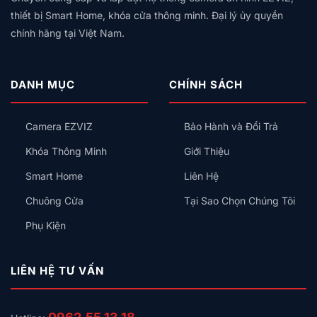
Khả năng tích hợp:
Kết nối với hệ sinh thái nhà
thiết bị Smart Home, khóa cửa thông minh. Đại lý ủy quyền
thông minh, tạo kịch bản.
chính hãng tại Việt Nam.
Thông số kỹ thuật
THÔNG SỐ
GIÁ TRỊ
DANH MỤC
CHÍNH SÁCH
Model
ZiTech Pro
Camera EZVIZ
Bảo Hành và Đổi Trả
Nguồn cấp
220V AC 50Hz
Khóa Thông Minh
Giới Thiệu
Output Anti‑tilt
5V (đơn chiều)
Smart Home
Liên Hệ
Output Còi hú
5V (đơn chiều)
Chuông Cửa
Tại Sao Chọn Chúng Tôi
Output Cảm biến
5V (đơn chiều)
cửa
Phụ Kiện
Pin điều khiển (Lên
– Xuống – Nc – C –
0V, tiếp điểm khô
No)
LIÊN HỆ TƯ VẤN
Kết nối
WiFi 2.4G, Bluetooth, RF
Ứng dụng điều