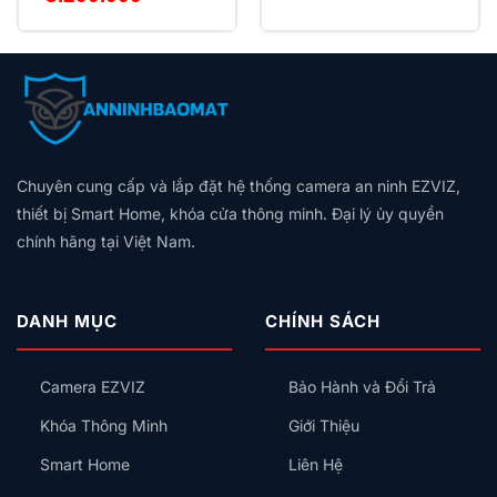
4
5 sao
gốc
hiện
là:
tại
3.600.000₫.
là:
3.200.000₫.
Chuyên cung cấp và lắp đặt hệ thống camera an ninh EZVIZ,
thiết bị Smart Home, khóa cửa thông minh. Đại lý ủy quyền
chính hãng tại Việt Nam.
DANH MỤC
CHÍNH SÁCH
Camera EZVIZ
Bảo Hành và Đổi Trả
Khóa Thông Minh
Giới Thiệu
Giao diện điều khiển trên HomeKit (Apple Home):
Smart Home
Liên Hệ