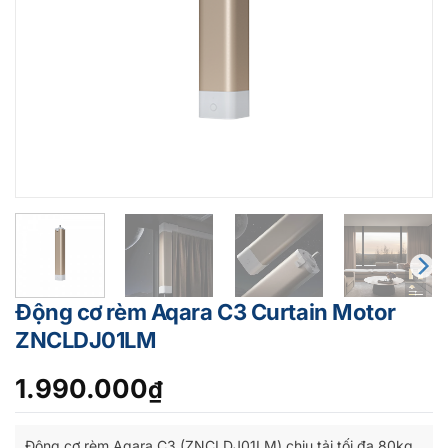
Động cơ rèm Aqara C3 Curtain Motor
ZNCLDJ01LM
1.990.000
₫
Động cơ rèm Aqara C3 (ZNCLDJ01LM) chịu tải tối đa 80kg,