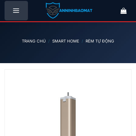
Bỏ
qua
nội
dung
TRANG CHỦ
/
SMART HOME
/
RÈM TỰ ĐỘNG