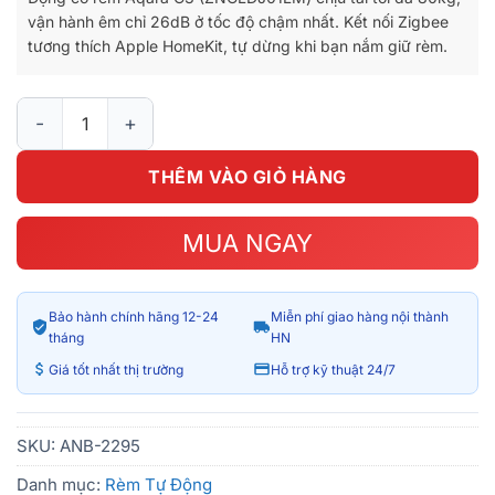
vận hành êm chỉ 26dB ở tốc độ chậm nhất. Kết nối Zigbee
tương thích Apple HomeKit, tự dừng khi bạn nắm giữ rèm.
Động cơ rèm Aqara C3 Curtain Motor ZNCLDJ01LM số lượng
THÊM VÀO GIỎ HÀNG
MUA NGAY
Bảo hành chính hãng 12-24
Miễn phí giao hàng nội thành
tháng
HN
Giá tốt nhất thị trường
Hỗ trợ kỹ thuật 24/7
SKU:
ANB-2295
Danh mục:
Rèm Tự Động