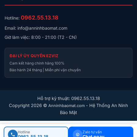
Tất cả các sản phẩm trong hệ sinh thái Aqara cần có
Aqara Hub để kết nối với nhau (Aqara Hub được bán
0962.55.13.18
Hotline:
rời).
Email: info@anninhbaomat.com
Giờ làm việc: 8:00 - 21:00 (T2 - CN)
ĐẠI LÝ ỦY QUYỀN EZVIZ
Cam kết hàng chính hãng 100%
Bảo hành 24 tháng | Miễn phí vận chuyển
Hỗ trợ kỹ thuật: 0962.55.13.18
Copyright 2026 ©
- Hệ Thống An Ninh
Anninhbaomat.com
Bảo Mật
Hotline
Zalo tư vấn
0962.55.13.18
Chat ngay