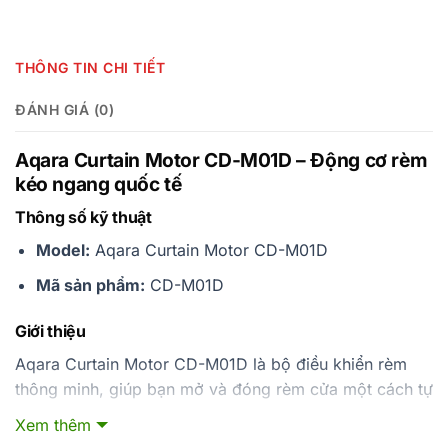
THÔNG TIN CHI TIẾT
ĐÁNH GIÁ (0)
Aqara Curtain Motor CD-M01D – Động cơ rèm
kéo ngang quốc tế
Thông số kỹ thuật
Model:
Aqara Curtain Motor CD-M01D
Mã sản phẩm:
CD-M01D
Giới thiệu
Aqara Curtain Motor CD-M01D là bộ điều khiển rèm
thông minh, giúp bạn mở và đóng rèm cửa một cách tự
động, hoàn toàn tiện lợi và tiết kiệm thời gian. Thiết bị
Xem thêm
sử dụng mô‑tơ điện, kết nối qua giao thức Zigbee, và