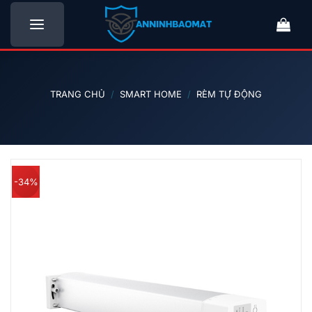
Bỏ
qua
nội
dung
TRANG CHỦ
/
SMART HOME
/
RÈM TỰ ĐỘNG
-34%