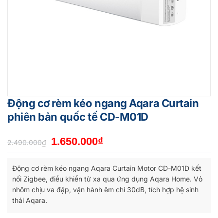
Động cơ rèm kéo ngang Aqara Curtain
phiên bản quốc tế CD-M01D
Giá
Giá
1.650.000
₫
2.490.000
₫
gốc
hiện
là:
tại
Động cơ rèm kéo ngang Aqara Curtain Motor CD-M01D kết
2.490.000₫.
là:
nối Zigbee, điều khiển từ xa qua ứng dụng Aqara Home. Vỏ
1.650.000₫.
nhôm chịu va đập, vận hành êm chỉ 30dB, tích hợp hệ sinh
thái Aqara.