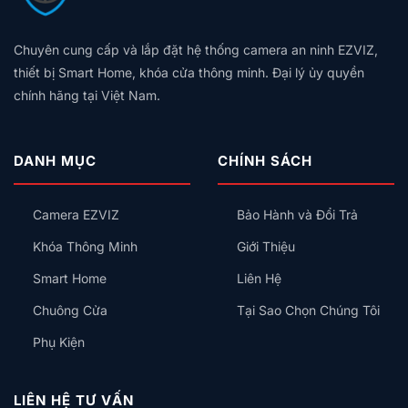
kiện và làm theo các hướng dẫn trên màn hình.
Chuyên cung cấp và lắp đặt hệ thống camera an ninh EZVIZ,
Khuyến nghị: Nếu thiết bị chưa được nhận diện, hãy
thiết bị Smart Home, khóa cửa thông minh. Đại lý ủy quyền
di chuyển gần Aqara Hub và thử lại.
chính hãng tại Việt Nam.
Để xác minh khoảng cách hiệu quả, nhấn nút
reset
trên thiết bị; Hub sẽ phát âm thanh báo hiệu.
Trong ứng dụng, vào
Danh sách thiết bị
, nhấn nút
DANH MỤC
CHÍNH SÁCH
reset; Hub sẽ phát âm thanh trong khi biểu tượng
thiết bị tương ứng nhấp nháy.
Camera EZVIZ
Bảo Hành và Đổi Trả
Chức năng này chỉ tương thích với ứng dụng Aqara
Khóa Thông Minh
Giới Thiệu
Home.
Smart Home
Liên Hệ
Để nâng cao tiện ích, bạn có thể kết nối Aqara Curtain
Chuông Cửa
Tại Sao Chọn Chúng Tôi
Motor với
Aqara Cube
hoặc
Aqara Wireless Mini
Phụ Kiện
Switch
để thực hiện lệnh đóng/mở rèm nhanh chóng.
Yêu cầu kết nối
LIÊN HỆ TƯ VẤN