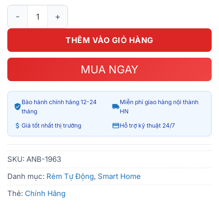
Động cơ rèm kéo ngang Aqara Curtain phiên bản quốc tế CD-
THÊM VÀO GIỎ HÀNG
MUA NGAY
Bảo hành chính hãng 12-24
Miễn phí giao hàng nội thành
tháng
HN
Giá tốt nhất thị trường
Hỗ trợ kỹ thuật 24/7
SKU:
ANB-1963
Danh mục:
Rèm Tự Động
,
Smart Home
Thẻ:
Chính Hãng