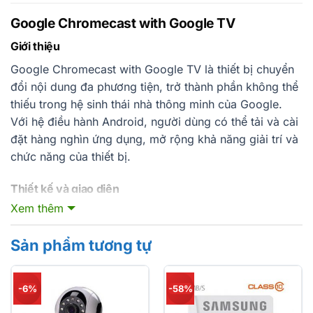
Google Chromecast with Google TV
Giới thiệu
Google Chromecast with Google TV là thiết bị chuyển
đổi nội dung đa phương tiện, trở thành phần không thể
thiếu trong hệ sinh thái nhà thông minh của Google.
Với hệ điều hành Android, người dùng có thể tải và cài
đặt hàng nghìn ứng dụng, mở rộng khả năng giải trí và
chức năng của thiết bị.
Thiết kế và giao diện
Xem thêm
Thiết kế nhỏ gọn, dễ dàng gắn sau TV, Chromecast
with Google TV tiếp tục kế thừa những nét tinh tế của
Sản phẩm tương tự
Google Chromecast Ultra. Đi kèm
Voice Remote
sử
dụng pin AAA, giúp người dùng điều khiển thiết bị một
cách tiện lợi. Bên cạnh đó, phiên bản mới được cung
-6%
-58%
cấp ba màu sắc trẻ trung, hiện đại thay vì màu đen