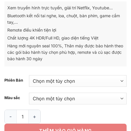
là:
tại
Xem truyền hình trực tuyến, giải trí Netflix, Youtube…
1.890.000₫.
là:
Bluetooth kết nối tai nghe, loa, chuột, bàn phím, game cầm
1.490.000₫.
tay,…
Remote điều khiển tiện lợi
Chất lượng 4K HDR/Full HD, giao diện tiếng Việt
Hàng mới nguyên seal 100%, Thân máy được bảo hành theo
các gói bảo hành tùy chọn phù hợp, remote và củ sạc được
bảo hành 30 ngày
Phiên Bản
Màu sắc
Google Chromecast with Google TV, chất lượng 4K HDR, ra lệnh
THÊM VÀO GIỎ HÀNG