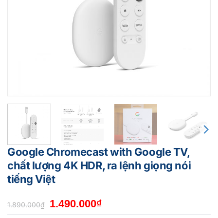
Google Chromecast with Google TV,
chất lượng 4K HDR, ra lệnh giọng nói
tiếng Việt
Giá
Giá
1.490.000
₫
1.890.000
₫
gốc
hiện