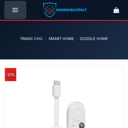
Bỏ
qua
nội
dung
TRANG CHỦ
/
SMART HOME
/
GOOGLE HOME
-21%