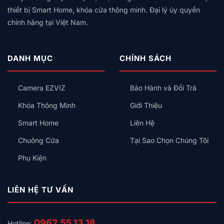
thiết bị Smart Home, khóa cửa thông minh. Đại lý ủy quyền
Thông số Khóa Cửa Thông Minh Ezviz DL04 Pro :
chính hãng tại Việt Nam.
Phương pháp mở khóa: Vân tay, mật khẩu, thẻ cảm
ứng, khóa cơ
Lượng người dùng: 50
DANH MỤC
CHÍNH SÁCH
Số lượng mật khẩu: 50 nhóm
Camera EZVIZ
Bảo Hành và Đổi Trả
Số lượng thẻ từ: 50
Khóa Thông Minh
Giới Thiệu
Khoảng cách đọc: 0~8mm (thẻ EZVIZ), 0~3mm (thẻ
ID)
Smart Home
Liên Hệ
Thời gian đọc thẻ: Thời gian đáp ứng <1s
Chuông Cửa
Tại Sao Chọn Chúng Tôi
Hỗ trợ cảnh báo trạng thái khoá cửa
Phụ Kiện
Chế độ riêng tư
LIÊN HỆ TƯ VẤN
Cảnh báo pin yếu
Quản lý qua app EZVIZ
0962.55.13.18
Hotline: