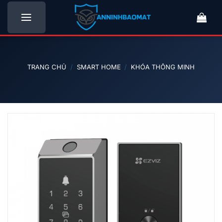
Bỏ
qua
nội
dung
TRANG CHỦ
/
SMART HOME
/
KHÓA THÔNG MINH