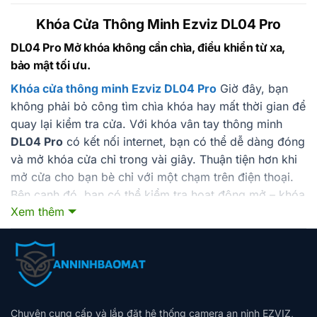
Khóa Cửa Thông Minh Ezviz DL04 Pro
DL04 Pro Mở khóa không cần chìa, điều khiển từ xa,
bảo mật tối ưu.
Khóa cửa thông minh Ezviz DL04 Pro
Giờ đây, bạn
không phải bỏ công tìm chìa khóa hay mất thời gian để
quay lại kiểm tra cửa. Với khóa vân tay thông minh
DL04 Pro
có kết nối internet, bạn có thể dễ dàng đóng
và mở khóa cửa chỉ trong vài giây. Thuận tiện hơn khi
mở cửa cho bạn bè chỉ với một chạm trên điện thoại.
Bên cạnh đó, bạn có thể kiểm tra hoạt động mở – khóa
Xem thêm
cửa từ bất kỳ nơi đâu. Không cần bộ điều khiển trung
tâm, DL04 Pro kết nối trực tiếp với Wi-Fi mang đến trải
nghiệm tự động hóa hoàn hảo thông qua hoạt động
liên kết liền mạch với các thiết bị khác trong ngôi nhà,
tạo nên một hệ thống an ninh thông minh cho ngôi nhà
của bạn.
Chuyên cung cấp và lắp đặt hệ thống camera an ninh EZVIZ,