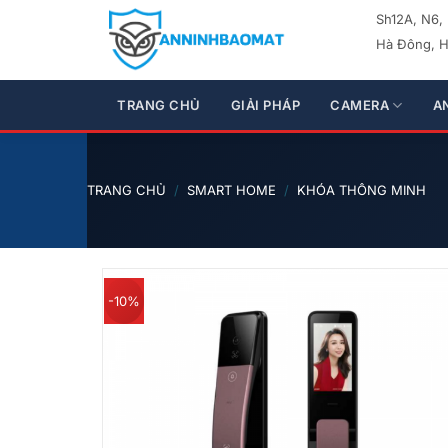
Bỏ
Sh12A, N6,
qua
Hà Đông, H
nội
dung
TRANG CHỦ
GIẢI PHÁP
CAMERA
A
TRANG CHỦ
/
SMART HOME
/
KHÓA THÔNG MINH
-10%