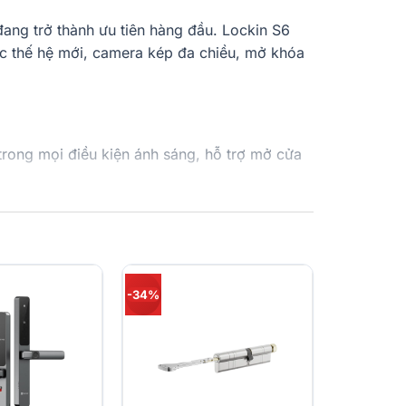
đang trở thành ưu tiên hàng đầu. Lockin S6
ọc thế hệ mới, camera kép đa chiều, mở khóa
 trong mọi điều kiện ánh sáng, hỗ trợ mở cửa
hồng ngoại, đảm bảo độ chính xác gần như
ở khóa chỉ với một chạm.
p kim nhôm cao cấp, màn hình trong nhà 4.7
-34%
thoại. Vật liệu hợp kim nhôm chống va đập và