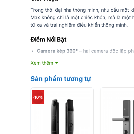
Trong thời đại nhà thông minh, nhu cầu một kh
Max không chỉ là một chiếc khóa, mà là một 
từ xa và trải nghiệm điều khiển thông minh.
Điểm Nổi Bật
Camera kép 360°
– hai camera độc lập phí
qua video và ghi log lịch sử đầy đủ.
Xem thêm
Nhận diện tĩnh mạch ngón tay 3D
– công n
tuyệt đối, chống giả mạo hiệu quả.
Sản phẩm tương tự
Mở cửa từ xa qua video
– kết nối đa màn h
Thiết kế tinh tế
– phong cách “small waist”
-10%
inch sắc nét.
Thiết Kế & Vật Liệu
Lockin S6 Max được định hình theo phong cách