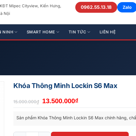
 KĐT Mipec Cityview, Kiến Hưng,
0962.55.13.18
Zalo
à Nội
N NINH
SMART HOME
TIN TỨC
LIÊN HỆ
Khóa Thông Minh Lockin S6 Max
Giá
Giá
13.500.000
₫
15.000.000
₫
gốc
hiện
là:
tại
Sản phẩm Khóa Thông Minh Lockin S6 Max chính hãng, chấ
15.000.000₫.
là:
13.500.000₫.
Khóa Thông Minh Lockin S6 Max số lượng