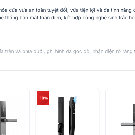
óa cửa vừa an toàn tuyệt đối, vừa tiện lợi và đa tính năng 
hệ thống bảo mật toàn diện, kết hợp công nghệ sinh trắc h
a trên và phía dưới, ghi hình đa góc độ, nhận diện rõ ràng
ghệ quét cấu trúc mạch máu bên trong ngón tay bằng tia 
ình, xem camera thời gian thực, trò chuyện hai chiều và m
 thanh lịch, màu sắc đa dạng (đen, xám, tím), chất liệu hợ
-18%
 thiết kế của Esslinger – nhà thiết kế công nghiệp huyền 