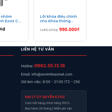
a nhôm
Lõi khóa điều chỉnh
h Ezviz CS-
cho Khóa thông
ity, mật mã chống nhìn trộm, thẻ từ, chìa cơ
minh Aqara U200 AL-
Giá
Giá
00
₫
990.000
₫
D01D
1.490.000
₫
ép.
gốc
hiện
là:
tại
1.490.000₫.
là:
990.000₫.
LIÊN HỆ TƯ VẤN
 mã tạm thời, xem video trực tiếp, mở khóa
0962.55.13.18
Hotline:
Email: info@anninhbaomat.com
Giờ làm việc: 8:00 - 21:00 (T2 - CN)
ĐẠI LÝ ỦY QUYỀN EZVIZ
Cam kết hàng chính hãng 100%
Bảo hành 24 tháng | Miễn phí vận