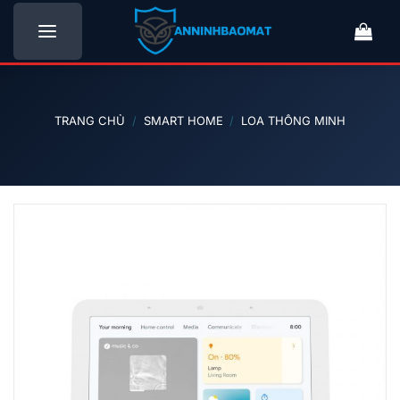
Bỏ
qua
nội
dung
TRANG CHỦ
/
SMART HOME
/
LOA THÔNG MINH