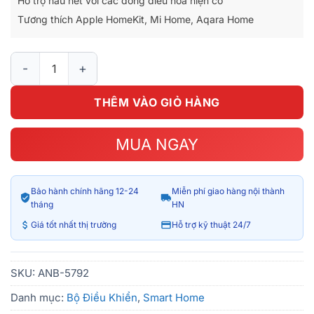
Hỗ trợ hầu hết với các dòng điều hòa hiện có
Tương thích Apple HomeKit, Mi Home, Aqara Home
Ổ Cắm Điều Hòa Aqara Air P3 Controller Homekit số lượng
THÊM VÀO GIỎ HÀNG
MUA NGAY
Bảo hành chính hãng 12-24
Miễn phí giao hàng nội thành
tháng
HN
Giá tốt nhất thị trường
Hỗ trợ kỹ thuật 24/7
SKU:
ANB-5792
Danh mục:
Bộ Điều Khiển
,
Smart Home