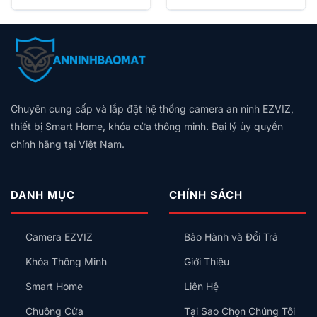
là:
tại
990.000₫.
là:
Model / Mã sản phẩm
Aqara Air P3 Controller Homekit
739.000₫.
Kích thước
65 × 65 × 35 mm
Trọng lượng
Không được cung cấp
Điện áp
250 V, 16 A
Chuyên cung cấp và lắp đặt hệ thống camera an ninh EZVIZ,
Công suất
3500 W
thiết bị Smart Home, khóa cửa thông minh. Đại lý ủy quyền
Nhiệt độ làm việc
-10 °C – +60 °C
chính hãng tại Việt Nam.
Giao thức kết nối
ZigBee, Wi‑Fi 802.11 b/g/n 2.4 GHz
Hỗ trợ HomeKit
Có
DANH MỤC
CHÍNH SÁCH
Lợi ích khi sử dụng
Camera EZVIZ
Bảo Hành và Đổi Trả
Với Ổ Cắm Điều Hòa Aqara Air P3, bạn sẽ nhận được:
Khóa Thông Minh
Giới Thiệu
Tiết kiệm điện đáng kể
– tự động tắt máy khi không
Smart Home
Liên Hệ
cần thiết, giảm chi phí tiền điện hàng tháng.
Chuông Cửa
Tại Sao Chọn Chúng Tôi