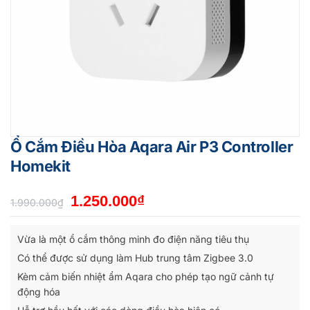
Ổ Cắm Điều Hòa Aqara Air P3 Controller
Homekit
Giá
Giá
1.250.000
₫
1.990.000
₫
gốc
hiện
là:
tại
Vừa là một ổ cắm thông minh đo điện năng tiêu thụ
1.990.000₫.
là:
Có thể được sử dụng làm Hub trung tâm Zigbee 3.0
1.250.000₫.
Kèm cảm biến nhiệt ẩm Aqara cho phép tạo ngữ cảnh tự
động hóa