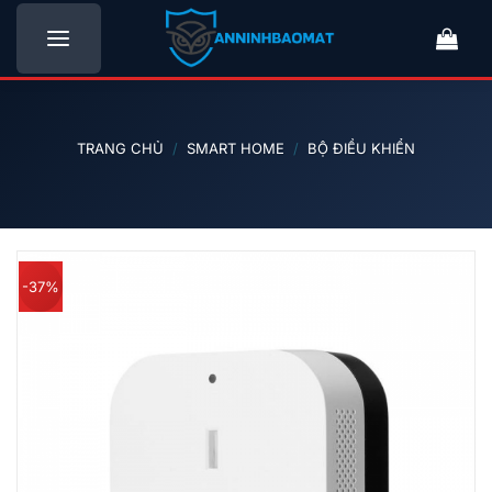
Bỏ
qua
nội
dung
TRANG CHỦ
/
SMART HOME
/
BỘ ĐIỀU KHIỂN
-37%