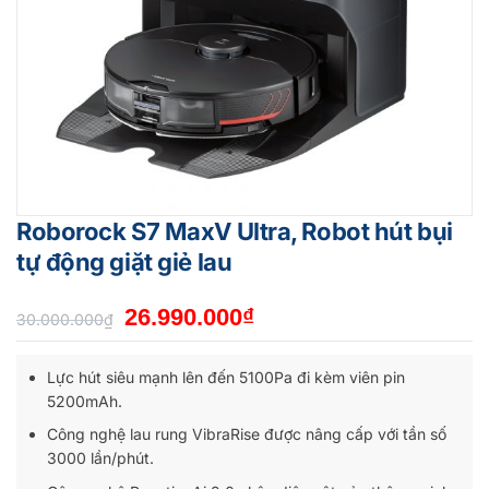
Roborock S7 MaxV Ultra, Robot hút bụi
tự động giặt giẻ lau
Giá
Giá
26.990.000
₫
30.000.000
₫
gốc
hiện
là:
tại
Lực hút siêu mạnh lên đến 5100Pa đi kèm viên pin
30.000.000₫.
là:
5200mAh.
26.990.000₫.
Công nghệ lau rung VibraRise được nâng cấp với tần số
3000 lần/phút.