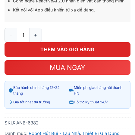
Công nghệ ReactiveAi 2.0 nhận diện vật cản thông minh.
Kết nối với App điều khiển từ xa dễ dàng.
Roborock S7 MaxV Ultra, Robot hút bụi tự động giặt giẻ lau số 
THÊM VÀO GIỎ HÀNG
MUA NGAY
Bảo hành chính hãng 12-24
Miễn phí giao hàng nội thành
tháng
HN
Giá tốt nhất thị trường
Hỗ trợ kỹ thuật 24/7
SKU:
ANB-6382
Danh mục:
Robot Hút Bụi - Lau Nhà
,
Thiết Bị Gia Dụng