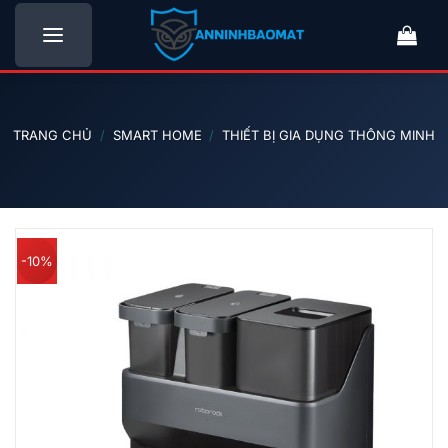
Bỏ
qua
nội
dung
TRANG CHỦ
/
SMART HOME
/
THIẾT BỊ GIA DỤNG THÔNG MINH
-10%