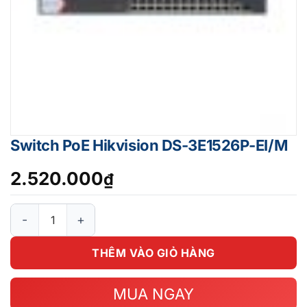
Switch PoE Hikvision DS-3E1526P-EI/M
2.520.000
₫
Switch PoE Hikvision DS-3E1526P-EI/M số lượng
THÊM VÀO GIỎ HÀNG
MUA NGAY