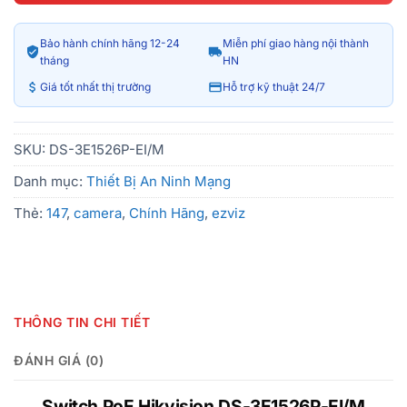
Bảo hành chính hãng 12-24
Miễn phí giao hàng nội thành
tháng
HN
Giá tốt nhất thị trường
Hỗ trợ kỹ thuật 24/7
SKU:
DS-3E1526P-EI/M
Danh mục:
Thiết Bị An Ninh Mạng
Thẻ:
147
,
camera
,
Chính Hãng
,
ezviz
THÔNG TIN CHI TIẾT
ĐÁNH GIÁ (0)
Switch PoE Hikvision DS-3E1526P-EI/M