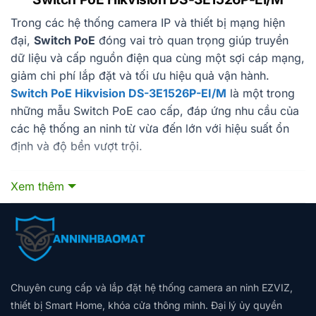
Trong các hệ thống camera IP và thiết bị mạng hiện
đại,
Switch PoE
đóng vai trò quan trọng giúp truyền
dữ liệu và cấp nguồn điện qua cùng một sợi cáp mạng,
giảm chi phí lắp đặt và tối ưu hiệu quả vận hành.
Switch PoE Hikvision DS-3E1526P-EI/M
là một trong
những mẫu Switch PoE cao cấp, đáp ứng nhu cầu của
các hệ thống an ninh từ vừa đến lớn với hiệu suất ổn
định và độ bền vượt trội.
Xem thêm
1. Giới thiệu thương hiệu Hikvision và dòng Switch PoE
Hikvision là thương hiệu hàng đầu thế giới trong lĩnh
vực giải pháp an ninh, không chỉ nổi tiếng với camera
giám sát mà còn cung cấp nhiều thiết bị mạng chất
lượng cao, trong đó có
Switch PoE
. Dòng sản phẩm
DS-3E1526P-EI/M
được thiết kế để tối ưu hóa cho hệ
Chuyên cung cấp và lắp đặt hệ thống camera an ninh EZVIZ,
thống camera IP, đồng thời hỗ trợ các ứng dụng mạng
thiết bị Smart Home, khóa cửa thông minh. Đại lý ủy quyền