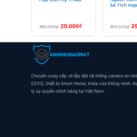
r Panel
5A Tích Hợ
thuận tiện hơn nhiều so với việc mua thẻ từ nơ
Hỗ trợ kỹ thuật trọn gói :
Khi mua cả camera v
Giá
Giá
Gi
25.000
₫
2
380.000
₫
350.000
₫
gốc
hiện
g
là:
tại
là:
380.000₫.
là:
35
25.000₫.
Chuyên cung cấp và lắp đặt hệ thống camera an nin
EZVIZ, thiết bị Smart Home, khóa cửa thông minh. Đ
lý ủy quyền chính hãng tại Việt Nam.