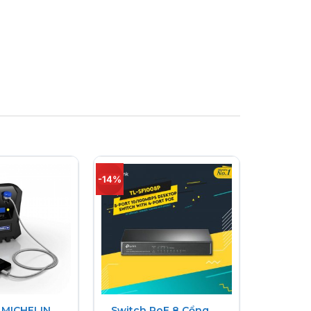
-14%
 xứ tại Hàng Châu, Chiết Giang, Trung Quốc.
mang tên Hiksemi, trong đó mẫu SSD đầu tay
D-RAM less NAND TLC.
Bảo Mật, việc xử lý bảo hành nhanh chóng và
 MICHELIN
Switch PoE 8 Cổng