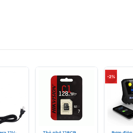
-2%
KVISION – tên tuổi lớn trong lĩnh vực camera an ninh, xuất
 vào thị trường ổ cứng SSD phổ thông với dòng sản phẩm 
 toàn, ổn định trên chuẩn PCIe Gen 3×4, sử dụng bộ nhớ 
 vấn đề với thẻ nhớ khi dùng với camera mua tại An Ninh 
ra 12V-
Thẻ nhớ 128GB
Bơm điện