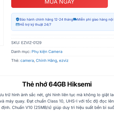
MUA NGAY
Bảo hành chính hãng 12-24 tháng
Miễn phí giao hàng nộ
Hỗ trợ kỹ thuật 24/7
SKU:
EZVIZ-0129
Danh mục:
Phụ kiện Camera
Thẻ:
camera
,
Chính Hãng
,
ezviz
Thẻ nhớ 64GB Hiksemi
 trữ hình ảnh sắc nét, ghi hình liên tục mà không lo giật l
và máy quay. Đạt chuẩn Class 10, UHS-I với tốc độ đọc l
nh. Chuẩn V10 (25MB/s) giúp duy trì hiệu suất bền bỉ suốt 