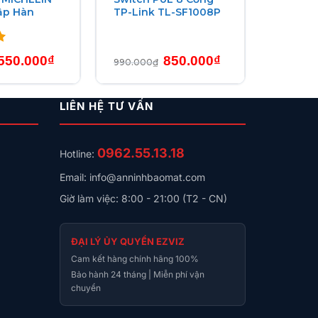
ập Hàn
TP-Link TL-SF1008P
hệ thống.
Giá
Giá
Giá
Giá
550.000
₫
850.000
₫
990.000
₫
gốc
hiện
gốc
hiện
là:
tại
là:
tại
560.000₫.
là:
990.000₫.
là:
550.000₫.
850.000₫.
LIÊN HỆ TƯ VẤN
0962.55.13.18
Hotline:
Email: info@anninhbaomat.com
Giờ làm việc: 8:00 - 21:00 (T2 - CN)
ĐẠI LÝ ỦY QUYỀN EZVIZ
Cam kết hàng chính hãng 100%
Bảo hành 24 tháng | Miễn phí vận
chuyển