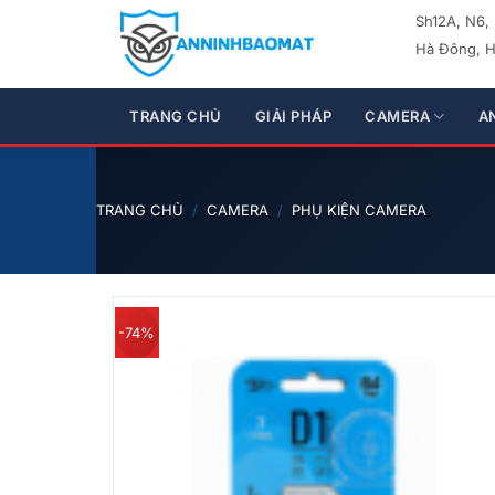
Bỏ
Sh12A, N6,
qua
Hà Đông, H
nội
dung
TRANG CHỦ
GIẢI PHÁP
CAMERA
A
TRANG CHỦ
/
CAMERA
/
PHỤ KIỆN CAMERA
-74%