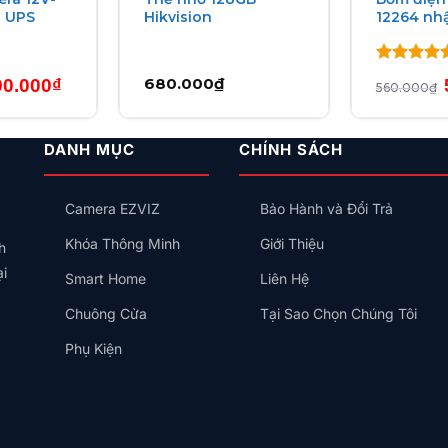
p UPS
Hikvision
12264 nh
i khác.
à thẻ nhớ, bạn sẽ hỗ trợ cài đặt, khắc phục sự cố cho cả 
Được xếp
á
Giá
680.000
₫
90.000
₫
560.000
₫
hạng
5
5
ốc
hiện
sao
tại
0.000₫.
là:
290.000₫.
DANH MỤC
CHÍNH SÁCH
Camera EZVIZ
Bảo Hành và Đổi Trả
Khóa Thông Minh
Giới Thiệu
h
ại
Smart Home
Liên Hệ
Chuông Cửa
Tại Sao Chọn Chúng Tôi
Phụ Kiện