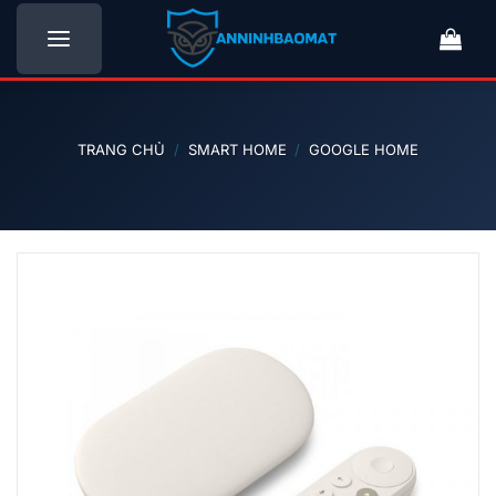
Bỏ
qua
nội
dung
TRANG CHỦ
/
SMART HOME
/
GOOGLE HOME