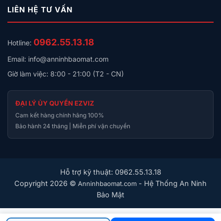
Với hỗ trợ Gemini, thiết bị cung cấp “tóm tắt nội dung”
LIÊN HỆ TƯ VẤN
và “đánh giá” cho các chương trình truyền hình và
phim. AI còn tối ưu màn hình dựa trên phong cách và
0962.55.13.18
Hotline:
sở thích của gia đình, mang lại trải nghiệm giải trí linh
hoạt và cá nhân hóa.
Email: info@anninhbaomat.com
Giờ làm việc: 8:00 - 21:00 (T2 - CN)
Quà tặng đi kèm
Bộ sản phẩm bao gồm: thiết bị, remote (2 pin AAA), bộ
ĐẠI LÝ ỦY QUYỀN EZVIZ
sạc USB‑A và dây cáp USB‑C to A dài 1,8 m. Lưu ý:
Cam kết hàng chính hãng 100%
không kèm cáp HDMI.
Bảo hành 24 tháng | Miễn phí vận chuyển
Tham khảo các sản phẩm liên quan
Loa thông minh Google Nest Hub Max 10 inch mới
nhất
Hỗ trợ kỹ thuật: 0962.55.13.18
Copyright 2026 ©
- Hệ Thống An Ninh
Anninhbaomat.com
Loa thông minh Google Nest Audio
Bảo Mật
Thông tin mua hàng