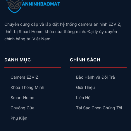
nguồn USB Type‑C
Kết nối:
Wi‑Fi 802.11ac (2,4 GHz / 5 GHz),
Bluetooth 5.1, Thread (Matter)
Chuyên cung cấp và lắp đặt hệ thống camera an ninh EZVIZ,
Chip & Bộ nhớ:
CPU nhanh hơn 22 % so với mẫu
thiết bị Smart Home, khóa cửa thông minh. Đại lý ủy quyền
2020, RAM 4 GB, lưu trữ 32 GB
chính hãng tại Việt Nam.
Remote:
Kích thước 137 mm x 38 mm x 16 mm
(DxRxC), trọng lượng 40 g, nguồn 2 pin AAA,
DANH MỤC
CHÍNH SÁCH
Bluetooth IR
Hệ sinh thái Smart Home
Camera EZVIZ
Bảo Hành và Đổi Trả
Google TV Streamer không chỉ là hộp giải mã truyền
Khóa Thông Minh
Giới Thiệu
hình mà còn là trung tâm điều khiển nhà thông minh.
Smart Home
Liên Hệ
Nhờ tích hợp Matter và Thread, bạn có thể điều khiển
đèn, camera, công tắc và các thiết bị khác qua Google
Chuông Cửa
Tại Sao Chọn Chúng Tôi
Home trong một giao diện duy nhất.
Phụ Kiện
Trải nghiệm nội dung và AI