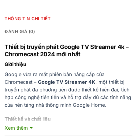
THÔNG TIN CHI TIẾT
ĐÁNH GIÁ (0)
Thiết bị truyền phát Google TV Streamer 4k –
Chromecast 2024 mới nhất
Giới thiệu
Google vừa ra mắt phiên bản nâng cấp của
Chromecast –
Google TV Streamer 4K
, một thiết bị
truyền phát đa phương tiện được thiết kế hiện đại, tích
hợp công nghệ tiên tiến và hỗ trợ đầy đủ các tính năng
của nền tảng nhà thông minh Google Home.
Thiết kế và chất liệu
Xem thêm
Streamer được làm từ nhựa cao cấp, chống bám bụi và
vân tay. Hình dáng viên thuốc bo cong với hai gam