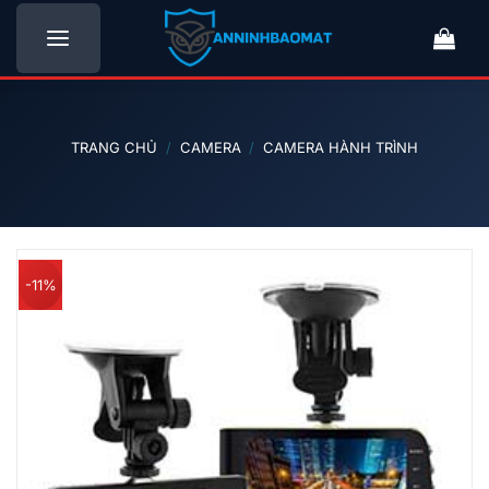
Bỏ
qua
nội
dung
TRANG CHỦ
/
CAMERA
/
CAMERA HÀNH TRÌNH
-11%