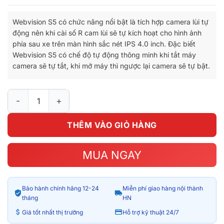
gốc
hiện
là:
tại
Webvision S5 có chức năng nổi bật là tích hợp camera lùi tự
3.600.000₫.
là:
động nên khi cài số R cam lùi sẽ tự kích hoạt cho hình ảnh
3.200.000₫.
phía sau xe trên màn hình sắc nét IPS 4.0 inch. Đặc biết
Webvision S5 có chế độ tự động thông minh khi tắt máy
camera sẽ tự tắt, khi mở máy thì ngược lại camera sẽ tự bật.
WEBVISION S5 – Camera hành trình ghi hình trước sau số lượn
THÊM VÀO GIỎ HÀNG
MUA NGAY
Bảo hành chính hãng 12-24
Miễn phí giao hàng nội thành
tháng
HN
Giá tốt nhất thị trường
Hỗ trợ kỹ thuật 24/7