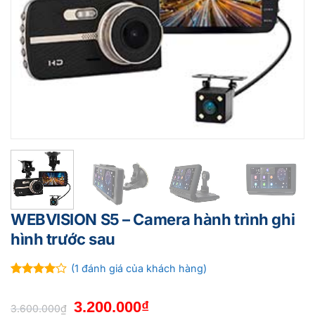
WEBVISION S5 – Camera hành trình ghi
hình trước sau
(
1
đánh giá của khách hàng)
4
1
trên 5
dựa trên
Giá
Giá
3.200.000
₫
đánh giá
3.600.000
₫