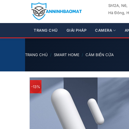
Bỏ
Sh12A, N6,
qua
Hà Đông, H
nội
dung
TRANG CHỦ
GIẢI PHÁP
CAMERA
A
TRANG CHỦ
/
SMART HOME
/
CẢM BIẾN CỬA
-13%