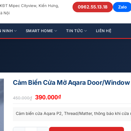
 KĐT Mipec Cityview, Kiến Hưng,
0962.55.13.18
Zalo
à Nội
N NINH
SMART HOME
TIN TỨC
LIÊN HỆ
Cảm Biến Cửa Mở Aqara Door/Window 
Giá
Giá
390.000
₫
450.000
₫
gốc
hiện
là:
tại
Cảm biến cửa Aqara P2, Thread/Matter, thông báo khi cửa 
450.000₫.
là:
390.000₫.
Cảm Biến Cửa Mở Aqara Door/Window Sensor P2 số lượn