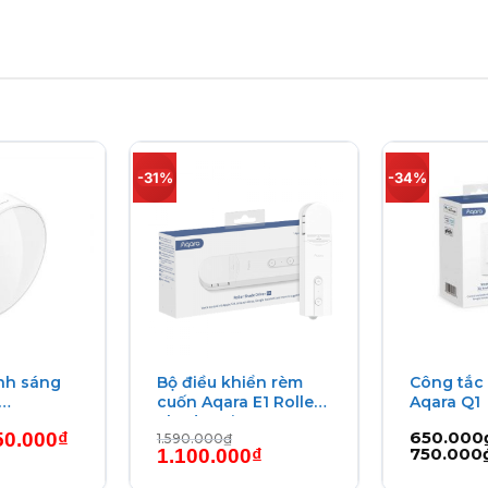
-31%
-34%
nh sáng
Bộ điều khiển rèm
Công tắc
cuốn Aqara E1 Roller
Aqara Q1
ensor T1
Shade Driver RSD-
á
Giá
650.000
50.000
₫
1.590.000
₫
M01
ốc
hiện
Giá
Giá
750.000
1.100.000
₫
tại
gốc
hiện
0.000₫.
là:
là:
tại