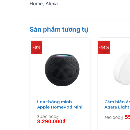
Home, Alexa.
Sản phẩm tương tự
-6%
-44%
Wall
Loa thông minh
Cảm biến á
 WP-
Apple HomePod Mini
Aqara Light
Detection S
Giá
Gi
.000
₫
5
3.490.000
₫
990.000
₫
hiện
Giá
Giá
g
3.290.000
₫
tại
gốc
hiện
là:
.000₫.
là:
là:
tại
99