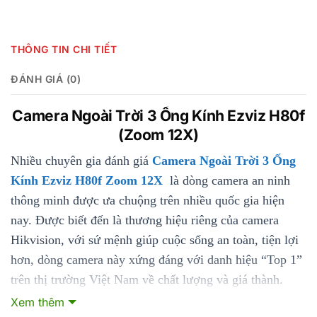
THÔNG TIN CHI TIẾT
ĐÁNH GIÁ (0)
Camera Ngoài Trời 3 Ống Kính Ezviz H80f
(Zoom 12X)
Nhiều chuyên gia đánh giá
Camera Ngoài Trời 3 Ống
Kính Ezviz H80f Zoom 12X
là dòng camera an ninh
thông minh được ưa chuộng trên nhiều quốc gia hiện
nay. Được biết đến là thương hiệu riêng của camera
Hikvision, với sứ mệnh giúp cuộc sống an toàn, tiện lợi
hơn, dòng camera này xứng đáng với danh hiệu “Top 1”
trên thị trường Việt Nam về chất lượng và giá thành.
Nền tảng dựa trên công nghê AI thông minh kết hợp với
Xem thêm