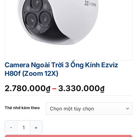
Camera Ngoài Trời 3 Ống Kính Ezviz
H80f (Zoom 12X)
Khoảng
2.780.000
–
3.330.000
₫
₫
giá:
từ
Thẻ nhớ kèm theo
2.780.0
đến
Camera Ngoài Trời 3 Ống Kính Ezviz H80f (Zoom 12X) số lượn
3.330.