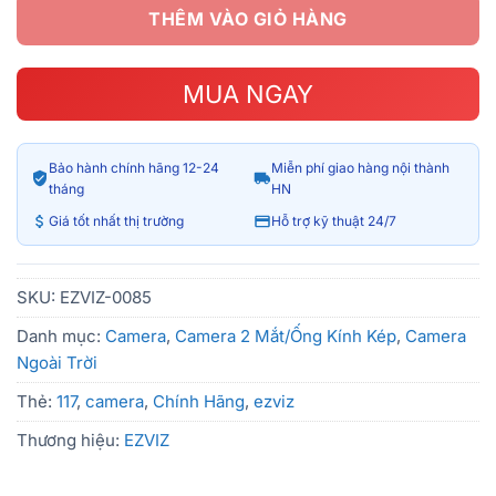
THÊM VÀO GIỎ HÀNG
MUA NGAY
Bảo hành chính hãng 12-24
Miễn phí giao hàng nội thành
tháng
HN
Giá tốt nhất thị trường
Hỗ trợ kỹ thuật 24/7
SKU:
EZVIZ-0085
Danh mục:
Camera
,
Camera 2 Mắt/Ống Kính Kép
,
Camera
Ngoài Trời
Thẻ:
117
,
camera
,
Chính Hãng
,
ezviz
Thương hiệu:
EZVIZ