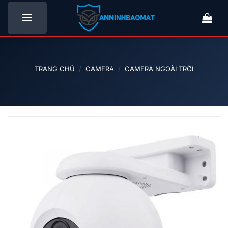
Bỏ
qua
nội
dung
TRANG CHỦ
/
CAMERA
/
CAMERA NGOÀI TRỜI