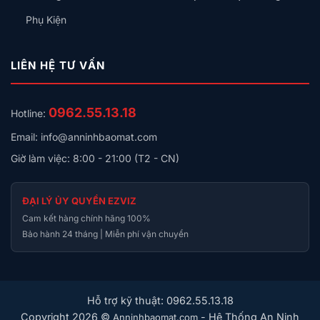
Thông Số Kỹ Thuật
Phụ Kiện
Hệ điều hành hỗ trợ
– iOS & Android
Điện áp/ Tần số
– 220 V / 50 Hz (tính năng không
LIÊN HỆ TƯ VẤN
được ghi rõ, nhưng phù hợp với tiêu chuẩn điện áp
thường dùng)
0962.55.13.18
Hotline:
Công suất tải
– 500 W/kênh (tải thuần trở),
Email: info@anninhbaomat.com
150 W/kênh (tải LED)
Giờ làm việc: 8:00 - 21:00 (T2 - CN)
Vật liệu
– Nhựa ABS chống cháy
Giao thức kết nối
– WiFi 2.4 GHz (b/g/n) &
ĐẠI LÝ ỦY QUYỀN EZVIZ
Bluetooth
Cam kết hàng chính hãng 100%
Bảo hành 24 tháng | Miễn phí vận chuyển
Kích thước
– 120 × 80 × 35 mm
Số kênh
– 4 kênh
Nhiệt độ hoạt động
– 0 °C ~ +60 °C (độ tin cậy
Hỗ trợ kỹ thuật: 0962.55.13.18
trong môi trường khắc nghiệt)
Copyright 2026 ©
- Hệ Thống An Ninh
Anninhbaomat.com