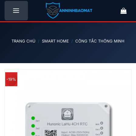
Bỏ
qua
nội
dung
TRANG CHỦ
/
SMART HOME
/
CÔNG TẮC THÔNG MINH
-19%