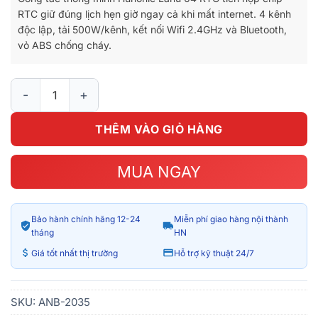
800.000₫.
là:
RTC giữ đúng lịch hẹn giờ ngay cả khi mất internet. 4 kênh
650.000₫.
độc lập, tải 500W/kênh, kết nối Wifi 2.4GHz và Bluetooth,
vỏ ABS chống cháy.
Công Tắc Thông Minh Hunonic Lahu 04 RTC số lượng
THÊM VÀO GIỎ HÀNG
MUA NGAY
Bảo hành chính hãng 12-24
Miễn phí giao hàng nội thành
tháng
HN
Giá tốt nhất thị trường
Hỗ trợ kỹ thuật 24/7
SKU:
ANB-2035