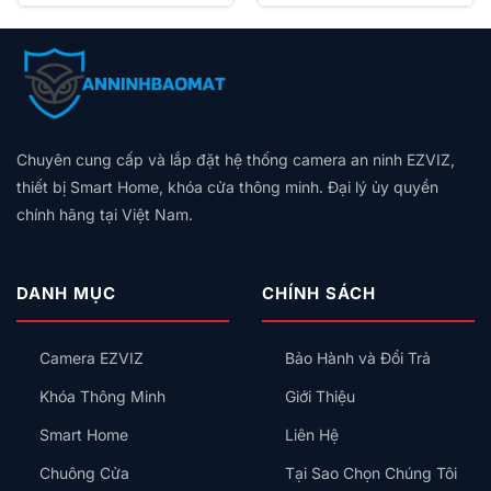
6.990.000₫
5.990.000₫.
là:
Chuông cửa tích hợp
₫.
đến
3.990.000₫.
7.490.000₫
Phù hợp cho biệt thự, văn phòng cao cấp
Chuyên cung cấp và lắp đặt hệ thống camera an ninh EZVIZ,
thiết bị Smart Home, khóa cửa thông minh. Đại lý ủy quyền
chính hãng tại Việt Nam.
DANH MỤC
CHÍNH SÁCH
Camera EZVIZ
Bảo Hành và Đổi Trả
Khóa Thông Minh
Giới Thiệu
Smart Home
Liên Hệ
Chuông Cửa
Tại Sao Chọn Chúng Tôi