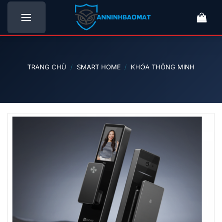
Bỏ
qua
nội
dung
TRANG CHỦ
/
SMART HOME
/
KHÓA THÔNG MINH