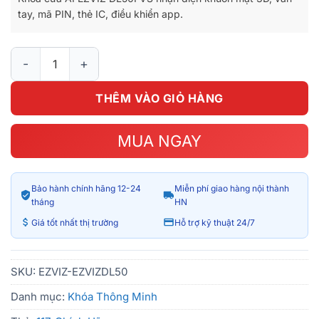
tay, mã PIN, thẻ IC, điều khiển app.
Khóa Cửa Nhận Diện Khuôn Mặt EZVIZ DL50FVS số lượng
THÊM VÀO GIỎ HÀNG
MUA NGAY
Bảo hành chính hãng 12-24
Miễn phí giao hàng nội thành
tháng
HN
Giá tốt nhất thị trường
Hỗ trợ kỹ thuật 24/7
SKU:
EZVIZ-EZVIZDL50
Danh mục:
Khóa Thông Minh