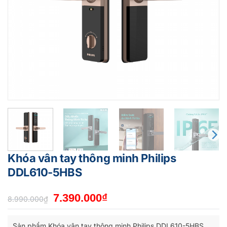
Khóa vân tay thông minh Philips
DDL610-5HBS
Giá
Giá
7.390.000
₫
8.990.000
₫
gốc
hiện
là:
tại
Sản phẩm Khóa vân tay thông minh Philips DDL610-5HBS