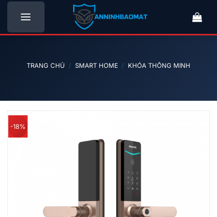
Bỏ
qua
nội
dung
TRANG CHỦ
/
SMART HOME
/
KHÓA THÔNG MINH
-18%