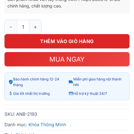
8.990.000₫.
là:
chính hãng, chất lượng cao.
7.390.000₫.
Khóa vân tay thông minh Philips DDL610-5HBS số lượng
THÊM VÀO GIỎ HÀNG
MUA NGAY
Bảo hành chính hãng 12-24
Miễn phí giao hàng nội thành
tháng
HN
Giá tốt nhất thị trường
Hỗ trợ kỹ thuật 24/7
SKU:
ANB-2193
Danh mục:
Khóa Thông Minh