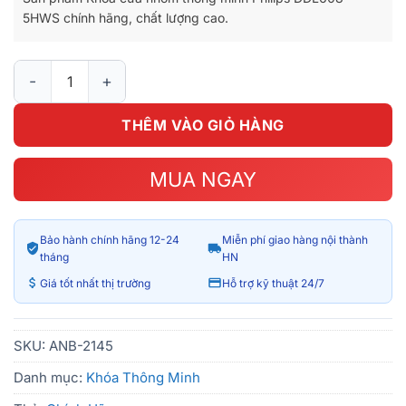
6.500.000₫.
là:
5HWS chính hãng, chất lượng cao.
4.990.000₫.
Khóa cửa nhôm thông minh Philips DDL608-5HWS số lượng
THÊM VÀO GIỎ HÀNG
MUA NGAY
Bảo hành chính hãng 12-24
Miễn phí giao hàng nội thành
tháng
HN
Giá tốt nhất thị trường
Hỗ trợ kỹ thuật 24/7
SKU:
ANB-2145
Danh mục:
Khóa Thông Minh