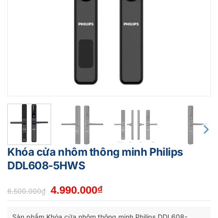
Khóa cửa nhôm thông minh Philips
DDL608-5HWS
Giá
Giá
4.990.000
₫
6.500.000
₫
gốc
hiện
là:
tại
Sản phẩm Khóa cửa nhôm thông minh Philips DDL608-