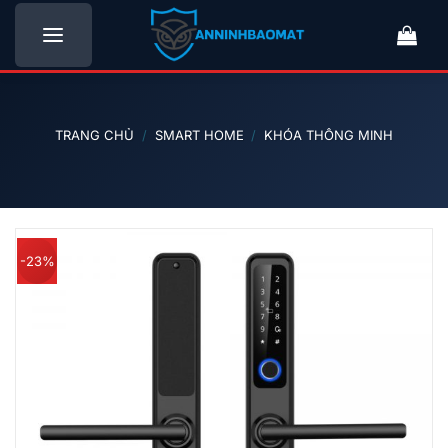
Bỏ
qua
nội
dung
TRANG CHỦ
/
SMART HOME
/
KHÓA THÔNG MINH
-23%