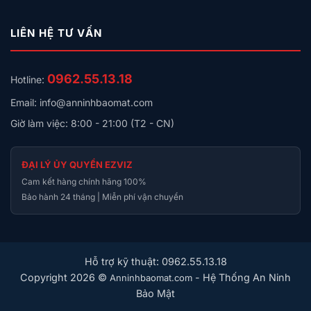
huống cần an toàn tuyệt đối.
LIÊN HỆ TƯ VẤN
Chống nước và bụi IP65 – Bền bỉ ngoài trời
Với chuẩn IP65, Philips DDL608‑5HWS chịu được áp
0962.55.13.18
Hotline:
lực nước thấp và môi trường bụi bẩn khắc nghiệt, lý
tưởng cho khí hậu nóng ẩm của Việt Nam. Khóa hoạt
Email: info@anninhbaomat.com
động ổn định dù lắp đặt ở cửa ra vào, sân thượng hay
Giờ làm việc: 8:00 - 21:00 (T2 - CN)
ban công.
Kết nối Wi‑Fi – Quản lý thông minh qua ứng dụng Tuya
ĐẠI LÝ ỦY QUYỀN EZVIZ
Smart
Cam kết hàng chính hãng 100%
Bảo hành 24 tháng | Miễn phí vận chuyển
Khóa kết nối Wi‑Fi, cho phép bạn:
Kiểm tra lịch sử mở cửa theo thời gian thực
Tạo mã PIN một lần sử dụng cho khách
Hỗ trợ kỹ thuật: 0962.55.13.18
Copyright 2026 ©
- Hệ Thống An Ninh
Anninhbaomat.com
Đặt lịch sử dụng mã PIN (ví dụ: mở cửa từ 18h – 19h
Bảo Mật
mỗi thứ 5 hàng tuần)