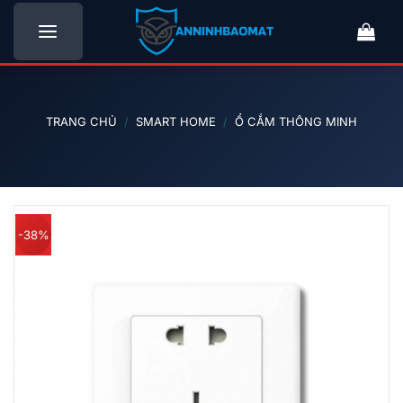
Bỏ
qua
nội
dung
TRANG CHỦ
/
SMART HOME
/
Ổ CẮM THÔNG MINH
-38%