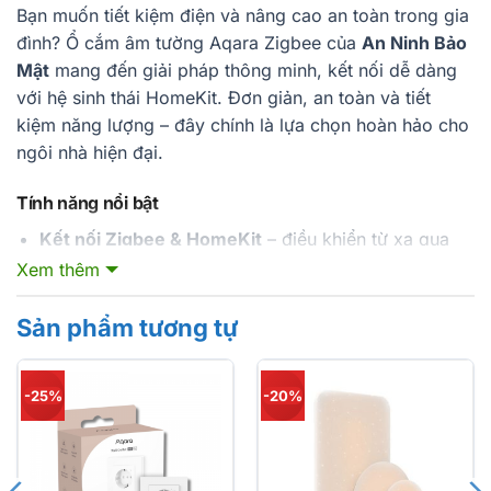
Bạn muốn tiết kiệm điện và nâng cao an toàn trong gia
đình? Ổ cắm âm tường Aqara Zigbee của
An Ninh Bảo
Mật
mang đến giải pháp thông minh, kết nối dễ dàng
với hệ sinh thái HomeKit. Đơn giản, an toàn và tiết
kiệm năng lượng – đây chính là lựa chọn hoàn hảo cho
ngôi nhà hiện đại.
Tính năng nổi bật
Kết nối Zigbee & HomeKit
– điều khiển từ xa qua
điện thoại và Siri.
Xem thêm
Chống sốc điện và bảo vệ quá tải
– an toàn cho
Sản phẩm tương tự
thiết bị và người dùng.
Quản lý tiêu thụ năng lượng
– theo dõi và ghi nhận
công suất tiêu thụ.
-25%
-20%
Hẹn giờ & tự động hóa
– lập lịch bật/tắt, tích hợp
với cảm biến chuyển động, nhiệt độ.