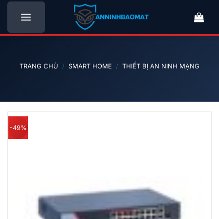
Bỏ
qua
nội
dung
TRANG CHỦ
/
SMART HOME
/
THIẾT BỊ AN NINH MẠNG
-49%