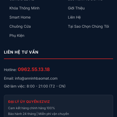
– Vỏ kim loại, thiết kế ko quạt
Khóa Thông Minh
Giới Thiệu
– Nguồn cấp: 48V DC.
– Bảo hành: 24 tháng.
Smart Home
Liên Hệ
Chuông Cửa
Tại Sao Chọn Chúng Tôi
Địa Chỉ Showroom
Phụ Kiện
HN :Sh12A, N6, KĐT Mipec Cityview, Kiến Hưng, Hà
Đông, Hà Nội.
LIÊN HỆ TƯ VẤN
0962.55.13.18
Hotline:
Email: info@anninhbaomat.com
Giờ làm việc: 8:00 - 21:00 (T2 - CN)
ĐẠI LÝ ỦY QUYỀN EZVIZ
Cam kết hàng chính hãng 100%
Bảo hành 24 tháng | Miễn phí vận chuyển