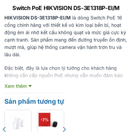
Switch PoE HIKVISION DS-3E1318P-EI/M
HIKVISION DS-3E1318P-EI/M
là dòng Switch PoE 16
cổng chính hãng với thiết kế vỏ kim loại bền bỉ, hoạt
động êm ái nhờ kết cấu không quạt và mức giá cực kỳ
cạnh tranh. Sản phẩm mang đến đường truyền ổn định,
mượt mà, giúp hệ thống camera vận hành trơn tru và
lâu dài.
Đặc biệt, đây là lựa chọn lý tưởng cho khách hàng
k
hông cần cấp nguồn PoE nhưng vẫn muốn đảm bảo
hiệu suất truyền tải ổn định. Với tính năng chuyên dụng
Xem thêm
cho camera IP cùng chi phí hợp lý,
HIKVISION DS-
3E1318P-EI/M
xứng đáng trở thành thiết bị không thể
Sản phẩm tương tự
thiếu trong mọi hệ thống giám sát an ninh hiện đại.
-7%