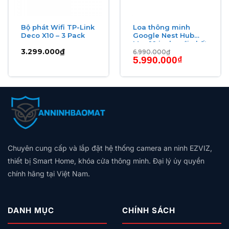
cấu hình phức tạp.
Bộ phát Wifi TP-Link
Loa thông minh
Thông số kỹ thuật
Deco X10 – 3 Pack
Google Nest Hub
Max 10 inch mới nhất
3.299.000
₫
6.990.000
₫
TÍNH NĂNG
GIÁ TRỊ
Giá
Giá
5.990.000
₫
gốc
hiện
Model
TL‑SG1008P
là:
tại
6.990.000₫.
là:
₫.
5.990.000₫.
Số cổng
8 cổng RJ45 (4 cổng PoE)
1000 Mbps (Gigabit) / 10/100 Mbps
Tốc độ Ethernet
(Fast Ethernet)
Chuẩn PoE
IEEE 802.3af
Chuyên cung cấp và lắp đặt hệ thống camera an ninh EZVIZ,
Công suất tối đa mỗi
15.4 W
cổng PoE
thiết bị Smart Home, khóa cửa thông minh. Đại lý ủy quyền
chính hãng tại Việt Nam.
Công suất tổng hệ
46.2 W
thống PoE
Phương thức hoạt
Auto‑Negotiation
DANH MỤC
CHÍNH SÁCH
động