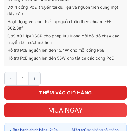
Với 4 cổng PoE, truyền tải dữ liệu và nguồn trên cùng một
dây cáp
Hoạt động với các thiết bị nguồn tuân theo chuẩn IEEE
802.3af
QoS 802.1p/DSCP cho phép lưu lượng đòi hỏi độ nhạy cao
truyền tải mượt mà hơn
Hỗ trợ PoE nguồn lên đến 15.4W cho mỗi cổng PoE
Hỗ trợ PoE nguồn lên đến 55W cho tất cả các cổng PoE
Switch Desktop 8 cổng Gigabit với 4 cổng PoE TL-SG1008P số
THÊM VÀO GIỎ HÀNG
MUA NGAY
Bảo hành chính hãng 12-24
Miễn phí giao hàng nội thành