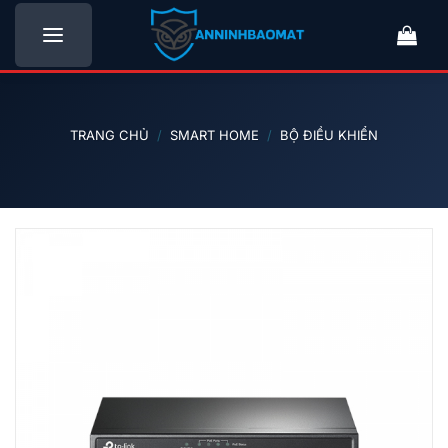
Bỏ
qua
nội
dung
TRANG CHỦ
/
SMART HOME
/
BỘ ĐIỀU KHIỂN