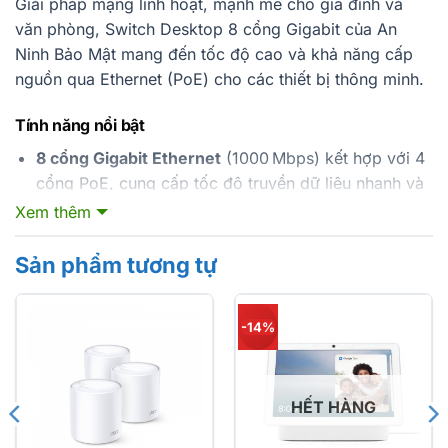
Giải pháp mạng linh hoạt, mạnh mẽ cho gia đình và
văn phòng, Switch Desktop 8 cổng Gigabit của An
Ninh Bảo Mật mang đến tốc độ cao và khả năng cấp
nguồn qua Ethernet (PoE) cho các thiết bị thông minh.
Tính năng nổi bật
8 cổng Gigabit Ethernet
(1000 Mbps) kết hợp với 4
cổng PoE, cung cấp tốc độ truyền dữ liệu nhanh và
ổn định.
Xem thêm
PoE theo chuẩn IEEE 802.3af
cho phép cấp nguồn
Sản phẩm tương tự
tới AP, camera IP, điện thoại IP mà không cần dây
điện riêng.
Auto‑Negotiation
tự động phát hiện tốc độ và chế
-14%
độ truyền dữ liệu tối ưu cho từng cổng.
Chức năng ưu tiên PoE
bảo vệ hệ thống khi nguồn
HẾT HÀNG
quá tải, cắt nguồn cổng có độ ưu tiên thấp nhất.
Thiết kế desktop
nhỏ gọn, dễ lắp đặt, không cần