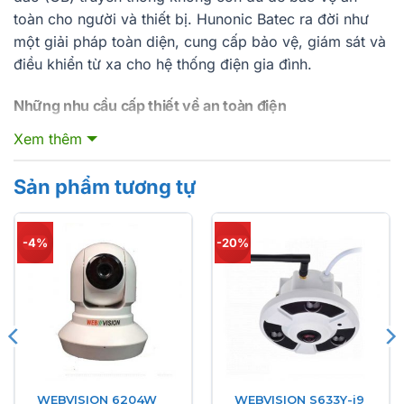
toàn cho người và thiết bị. Hunonic Batec ra đời như
một giải pháp toàn diện, cung cấp bảo vệ, giám sát và
điều khiển từ xa cho hệ thống điện gia đình.
Những nhu cầu cấp thiết về an toàn điện
Đại dương tai nạn liên quan đến điện vẫn còn nhiều ở
Xem thêm
Việt
Sản phẩm tương tự
-4%
-20%
WEBVISION 6204W
WEBVISION S633Y-i9