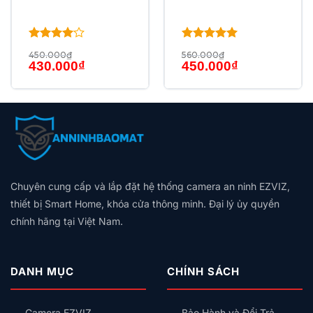
Được
Được xếp
450.000
₫
560.000
₫
xếp hạng
hạng
5
5
Giá
Giá
Giá
Giá
430.000
₫
450.000
₫
4
5 sao
sao
gốc
hiện
gốc
hiện
là:
tại
là:
tại
450.000₫.
là:
560.000₫.
là:
430.000₫.
450.000₫.
Chuyên cung cấp và lắp đặt hệ thống camera an ninh EZVIZ,
thiết bị Smart Home, khóa cửa thông minh. Đại lý ủy quyền
chính hãng tại Việt Nam.
DANH MỤC
CHÍNH SÁCH
Camera EZVIZ
Bảo Hành và Đổi Trả