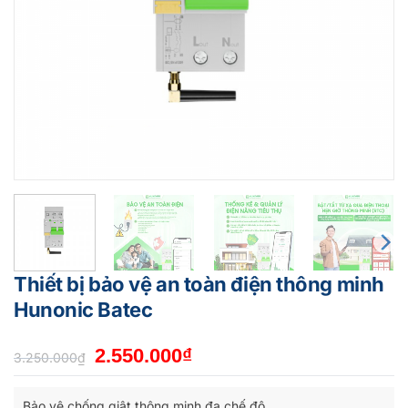
Thiết bị bảo vệ an toàn điện thông minh
Hunonic Batec
Giá
Giá
2.550.000
₫
3.250.000
₫
gốc
hiện
là:
tại
Bảo vệ chống giật thông minh đa chế độ