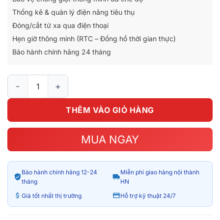
3.250.000₫.
là:
Thống kê & quản lý điện năng tiêu thụ
2.550.000₫.
Đóng/cắt từ xa qua điện thoại
Hẹn giờ thông minh (RTC – Đồng hồ thời gian thực)
Bảo hành chính hãng 24 tháng
Thiết bị bảo vệ an toàn điện thông minh Hunonic Batec số lượ
THÊM VÀO GIỎ HÀNG
MUA NGAY
Bảo hành chính hãng 12-24
Miễn phí giao hàng nội thành
tháng
HN
Giá tốt nhất thị trường
Hỗ trợ kỹ thuật 24/7