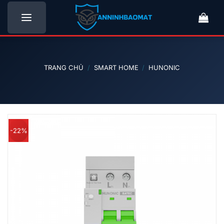
Bỏ
qua
nội
dung
TRANG CHỦ
/
SMART HOME
/
HUNONIC
-22%