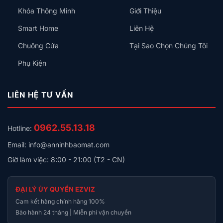
Mã sản phẩm
CTP‑R01
Khóa Thông Minh
Giới Thiệu
Thời lượng
Đến 2 năm
Smart Home
Liên Hệ
pin
Chuông Cửa
Tại Sao Chọn Chúng Tôi
Giao thức kết
WiFi, Zigbee, Bluetooth, Matter (đang cập
nối
nhật OTA)
Phụ Kiện
Lợi ích thực tiễn
LIÊN HỆ TƯ VẤN
Với Aqara Cube T1 Pro, bạn có thể:
Điều khiển các thiết bị trong nhà chỉ bằng một cú
0962.55.13.18
Hotline:
lắc hoặc chạm, giúp tiết kiệm thời gian và năng
lượng.
Email: info@anninhbaomat.com
Giờ làm việc: 8:00 - 21:00 (T2 - CN)
Thiết lập các cảnh như “Tối ưu ánh sáng”, “Bảo vệ
an ninh” hoặc “Giữ ấm phòng” chỉ bằng cách lật mặt
lập phương phù hợp.
ĐẠI LÝ ỦY QUYỀN EZVIZ
Cam kết hàng chính hãng 100%
Thêm tính năng bảo mật nâng cao khi tích hợp với
Bảo hành 24 tháng | Miễn phí vận chuyển
Aqara Hub và Matter, đảm bảo dữ liệu được mã hóa