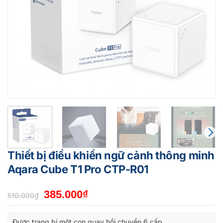
Thiết bị điều khiển ngữ cảnh thông minh
Aqara Cube T1 Pro CTP-R01
Giá
Giá
385.000
₫
510.000
₫
gốc
hiện
là:
tại
Được trang bị một con quay hồi chuyển 6 cấp