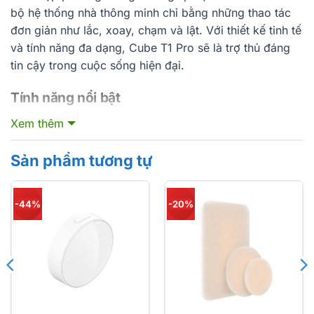
bộ hệ thống nhà thông minh chỉ bằng những thao tác
đơn giản như lắc, xoay, chạm và lật. Với thiết kế tinh tế
và tính năng đa dạng, Cube T1 Pro sẽ là trợ thủ đáng
tin cậy trong cuộc sống hiện đại.
Tính năng nổi bật
Điều khiển ngữ cảnh thông minh:
Nhận diện các
Xem thêm
mặt của lập phương để kích hoạt các cảnh và thiết
bị khác nhau mà không cần ghi nhớ thao tác.
Sản phẩm tương tự
Hỗ trợ hệ sinh thái phổ biến:
Kết nối dễ dàng với
Aqara Hub, HomeKit, Google Home, Amazon Alexa
-44%
-20%
và nhiều nền tảng khác.
Chế độ hành động cổ điển:
Thêm sự linh hoạt với
các thao tác như lắc, xoay, chạm hai lần, lật 180° và
90°, cũng như kích hoạt sau một phút không hoạt
động.