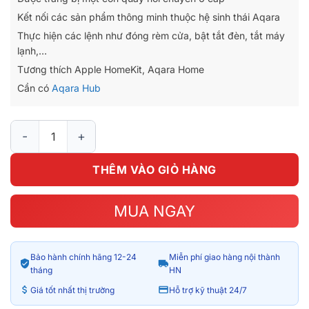
510.000₫.
là:
Kết nối các sản phẩm thông minh thuộc hệ sinh thái Aqara
385.000₫.
Thực hiện các lệnh như đóng rèm cửa, bật tắt đèn, tắt máy
lạnh,…
Tương thích Apple HomeKit, Aqara Home
Cần có
Aqara Hub
Thiết bị điều khiển ngữ cảnh thông minh Aqara Cube T1 Pro C
THÊM VÀO GIỎ HÀNG
MUA NGAY
Bảo hành chính hãng 12-24
Miễn phí giao hàng nội thành
tháng
HN
Giá tốt nhất thị trường
Hỗ trợ kỹ thuật 24/7