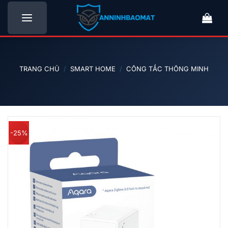
Bỏ
qua
nội
dung
TRANG CHỦ
/
SMART HOME
/
CÔNG TẮC THÔNG MINH
-25%