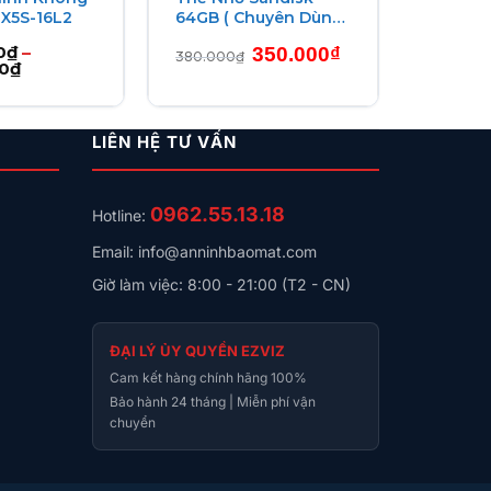
 X5S-16L2
64GB ( Chuyên Dùng
Cho Camera )
Giá
Giá
0
₫
–
350.000
₫
380.000
₫
Khoảng
gốc
hiện
0
₫
giá:
là:
tại
từ
380.000₫.
là:
1.502.000₫
350.000₫.
đến
LIÊN HỆ TƯ VẤN
2.052.000₫
0962.55.13.18
Hotline:
Email: info@anninhbaomat.com
Giờ làm việc: 8:00 - 21:00 (T2 - CN)
ĐẠI LÝ ỦY QUYỀN EZVIZ
Cam kết hàng chính hãng 100%
Bảo hành 24 tháng | Miễn phí vận
chuyển