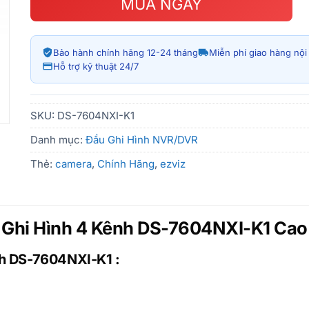
MUA NGAY
Bảo hành chính hãng 12-24 tháng
Miễn phí giao hàng nộ
Hỗ trợ kỹ thuật 24/7
SKU:
DS-7604NXI-K1
Danh mục:
Đầu Ghi Hình NVR/DVR
Thẻ:
camera
,
Chính Hãng
,
ezviz
 Ghi Hình 4 Kênh DS-7604NXI-K1 Cao
nh DS-7604NXI-K1 :